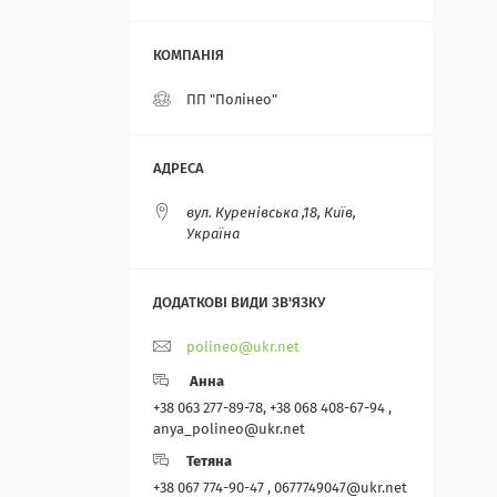
ПП "Полінео"
вул. Куренівська ,18, Київ,
Україна
polineo@ukr.net
Анна
+38 063 277-89-78, +38 068 408-67-94 ,
anya_polineo@ukr.net
Тетяна
+38 067 774-90-47 , 0677749047@ukr.net