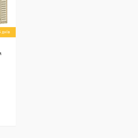
 днів
м