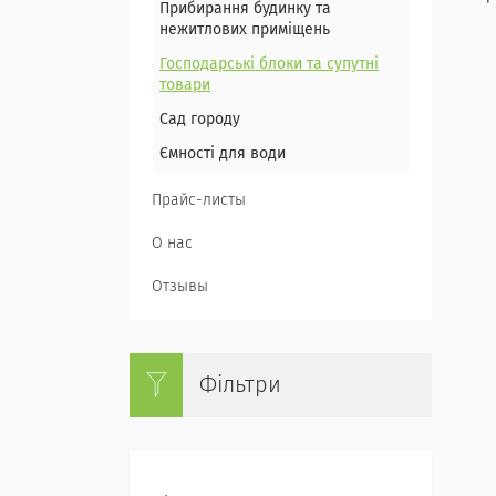
Прибирання будинку та
нежитлових приміщень
Господарські блоки та супутні
товари
Сад городу
Ємності для води
Прайс-листы
О нас
Отзывы
Фільтри