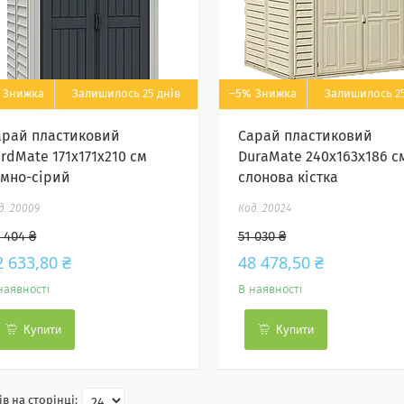
Залишилось 25 днів
–5%
Залишилось 25
арай пластиковий
Сарай пластиковий
rdMate 171x171x210 см
DuraMate 240x163x186 с
емно-сірий
слонова кістка
20009
20024
 404 ₴
51 030 ₴
2 633,80 ₴
48 478,50 ₴
наявності
В наявності
Купити
Купити