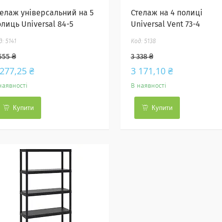
телаж універсальний на 5
Стелаж на 4 полиці
лиць Universal 84-5
Universal Vent 73-4
5141
5138
555 ₴
3 338 ₴
 277,25 ₴
3 171,10 ₴
наявності
В наявності
Купити
Купити