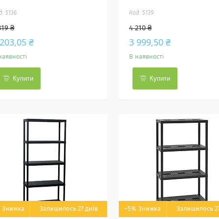
5136
5139
319 ₴
4 210 ₴
 203,05 ₴
3 999,50 ₴
наявності
В наявності
Купити
Купити
Залишилось 27 днів
–5%
Залишилось 27