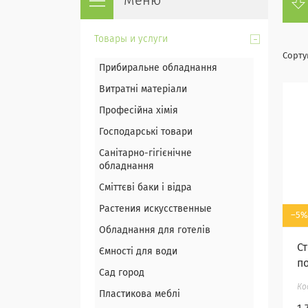
Товары и услуги
Прибиральне обладнання
Витратні матеріали
Професійна хімія
Господарські товари
Санітарно-гігієнічне
обладнання
Сміттєві баки і відра
Растения искусственные
–5%
Обладнання для готелів
С
Ємності для води
по
Сад город
Пластикова меблі