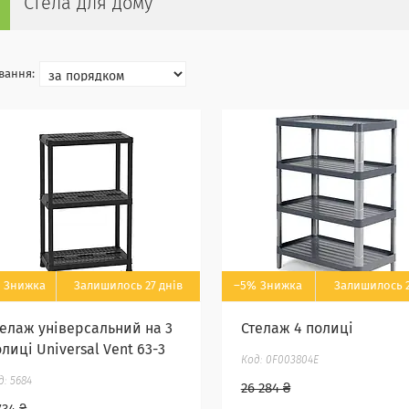
Стела для дому
Залишилось 27 днів
–5%
Залишилось 2
телаж універсальний на 3
Стелаж 4 полиці
лиці Universal Vent 63-3
0F003804E
5684
26 284 ₴