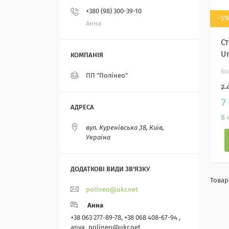
+380 (98) 300-39-10
–5
Анна
С
Un
ПП "Полінео"
7 
7
В 
вул. Куренівська ,18, Київ,
Україна
polineo@ukr.net
Анна
+38 063 277-89-78, +38 068 408-67-94 ,
anya_polineo@ukr.net