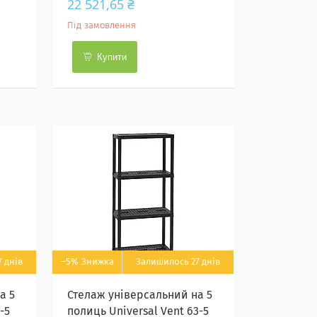
22 521,65 ₴
Під замовлення
Купити
 днів
–5%
Залишилось 27 днів
а 5
Стелаж універсальний на 5
-5
полиць Universal Vent 63-5