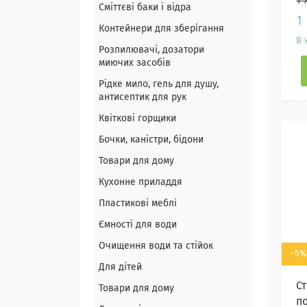
1 
Сміттєві баки і відра
1
Контейнери для зберігання
В 
Розпилювачі, дозатори
миючих засобів
Рідке мило, гель для душу,
антисептик для рук
Квіткові горщики
Бочки, каністри, бідони
Товари для дому
Кухонне приладдя
Пластикові меблі
Ємності для води
Очищення води та стійок
–5%
Для дітей
С
Товари для дому
по