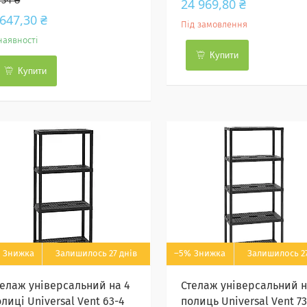
734 ₴
24 969,80 ₴
 647,30 ₴
Під замовлення
наявності
Купити
Купити
Залишилось 27 днів
–5%
Залишилось 27
телаж універсальний на 4
Стелаж універсальний н
лиці Universal Vent 63-4
полиць Universal Vent 73