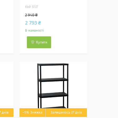
5137
2 940 ₴
2 793 ₴
В наявності
Купити
 днів
–5%
Залишилось 27 днів