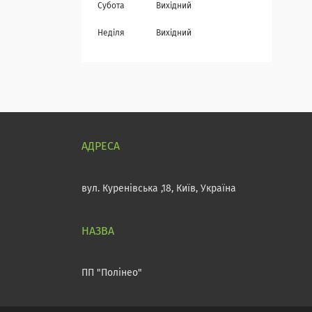
Субота
Вихідний
Неділя
Вихідний
вул. Куренівська ,18, Київ, Україна
ПП "Полінео"