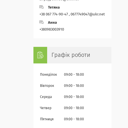
Тетяна
+38 067 774-90-47 , 0677749047@ukr.net
Анна
+380983003910
Графік роботи
Понеділок
09:00
18:00
Вівторок
09:00
18:00
Середа
09:00
18:00
Четвер
09:00
18:00
Пʼятниця
09:00
18:00