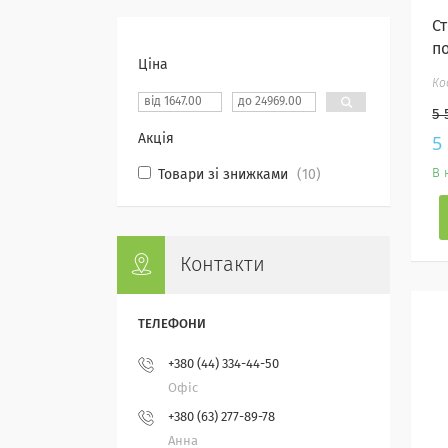
С
по
Ціна
5 
5
Акція
В 
Товари зі знижками
10
Контакти
+380 (44) 334-44-50
Офіс
+380 (63) 277-89-78
Анна