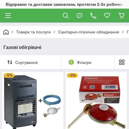
Відправки та доставки замовлень протягом 2-3х робочих дн
Товари та послуги
Санітарно-гігієнічне обладнання
Г
Газові обігрівачі
Сортування
0
Фільтри
–5%
–5%