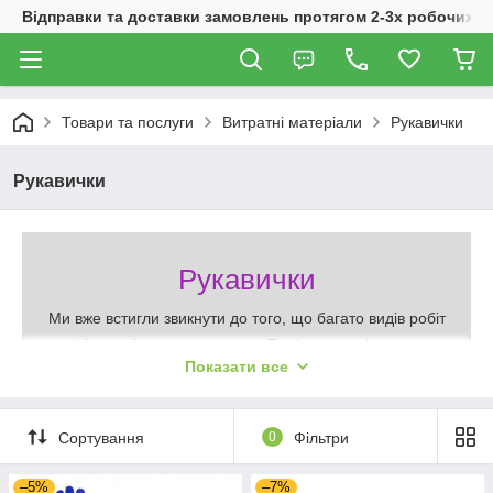
Відправки та доставки замовлень протягом 2-3х робочих дн
Товари та послуги
Витратні матеріали
Рукавички
Рукавички
Рукавички
Ми вже встигли звикнути до того, що багато видів робіт
потрібно робити в рукавичках. Поліетиленові рукавички,
Показати все
які висять в будь-якому супермаркеті, вже давно
перекочували в арсенал домашніх аксесуарів, так
зручно в них готувати. У сфері торгівлі і обслуговування
Сортування
0
Фільтри
їх носіння є обов'язковим при контакті з продуктами
харчування. Навіть некультурно торкатися своєю рукою
–5%
–7%