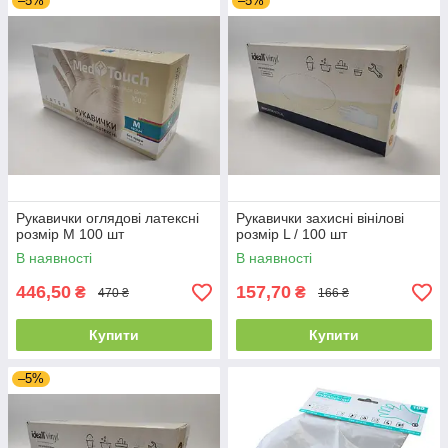
–5%
–5%
Рукавички оглядові латексні
Рукавички захисні вінілові
розмір M 100 шт
розмір L / 100 шт
В наявності
В наявності
446,50
157,70
₴
₴
470 ₴
166 ₴
Купити
Купити
–5%