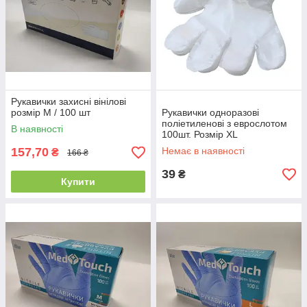
Рукавички захисні вінілові
розмір M / 100 шт
Рукавички одноразові
поліетиленові з еврослотом
В наявності
100шт. Розмір XL
157,70
Немає в наявності
₴
166 ₴
39
₴
Купити