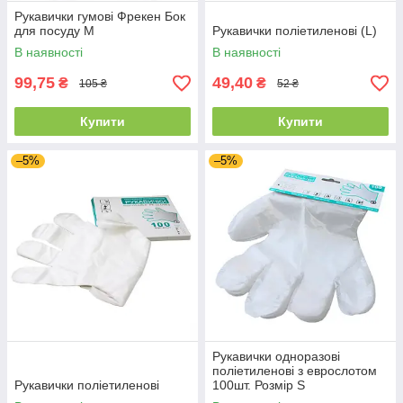
Рукавички гумові Фрекен Бок
для посуду M
Рукавички поліетиленові (L)
В наявності
В наявності
99,75
49,40
₴
₴
105 ₴
52 ₴
Купити
Купити
–5%
–5%
Рукавички одноразові
поліетиленові з еврослотом
Рукавички поліетиленові
100шт. Розмір S