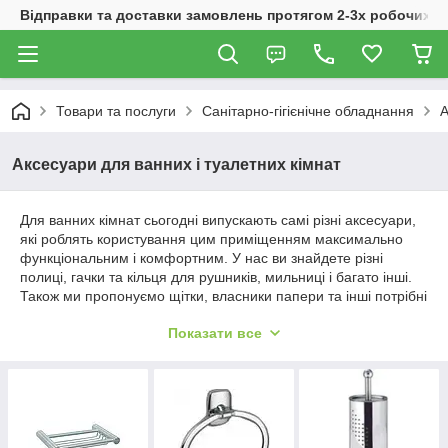
Відправки та доставки замовлень протягом 2-3х робочих дн
Товари та послуги
Санітарно-гігієнічне обладнання
А
Аксесуари для ванних і туалетних кімнат
Для ванних кімнат сьогодні випускають самі різні аксесуари,
які роблять користування цим приміщенням максимально
функціональним і комфортним. У нас ви знайдете різні
полиці, гачки та кільця для рушників, мильниці і багато інші.
Також ми пропонуємо щітки, власники папери та інші потрібні
речі для туалетних кімнат. Всі предмети бездоганної якості,
Показати все
довго служать і не іржавіють.
Полички, мильниці, гачки для ванних
кімнат
Перебувати у ванній кімнаті, оснащеній різними сучасними