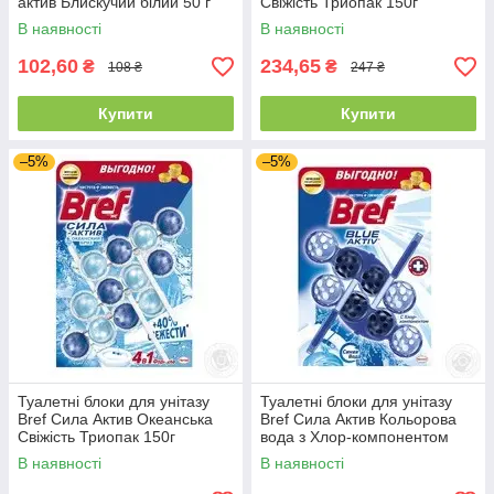
актив Блискучий білий 50 г
Свіжість Триопак 150г
В наявності
В наявності
102,60
234,65
₴
₴
108 ₴
247 ₴
Купити
Купити
–5%
–5%
Туалетні блоки для унітазу
Туалетні блоки для унітазу
Bref Сила Актив Океанська
Bref Сила Актив Кольорова
Свіжість Триопак 150г
вода з Хлор-компонентом
дуопак 100г
В наявності
В наявності