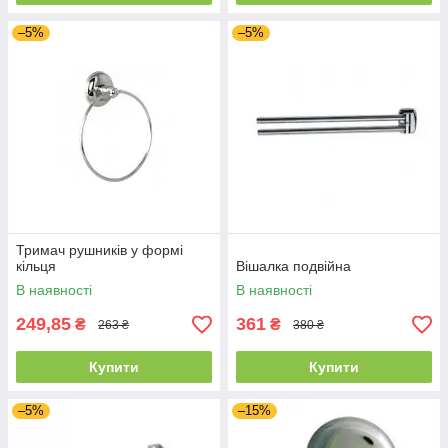
–5%
–5%
Тримач рушників у формі
кільця
Вішалка подвійна
В наявності
В наявності
249,85
361
₴
₴
263 ₴
380 ₴
Купити
Купити
–5%
–15%