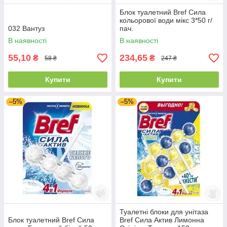
Блок туалетний Bref Сила
кольорової води мікс 3*50 г/
032 Вантуз
пач.
В наявності
В наявності
55,10
234,65
₴
₴
58 ₴
247 ₴
Купити
Купити
–5%
–5%
Туалетні блоки для унітаза
Блок туалетний Bref Сила
Bref Сила Актив Лимонна