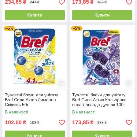
234,65
173,85
₴
₴
247 ₴
183 ₴
Купити
Купити
–5%
–5%
Туалетні блоки для унітазу
Туалетні блоки для унітазу
Bref Сила Актив Лимонна
Bref Сила Актив Кольорова
Свіжість 50г
вода Лаванда дуопак 100г
В наявності
В наявності
102,60
173,85
₴
₴
108 ₴
183 ₴
Купити
Купити