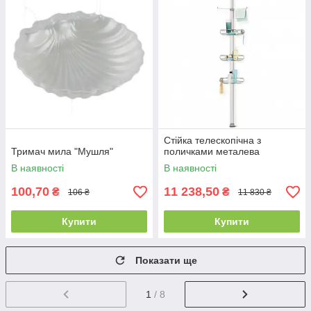
Стійка телескопічна з
Тримач мила "Мушля"
поличками металева
В наявності
В наявності
100,70
11 238,50
₴
₴
106 ₴
11 830 ₴
Купити
Купити
Показати ще
1
/ 8