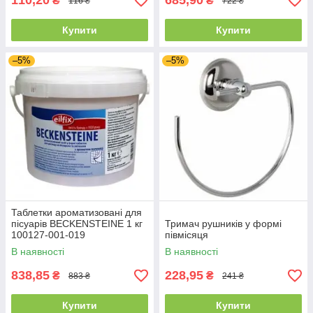
110,20
685,90
₴
₴
116 ₴
722 ₴
Купити
Купити
–5%
–5%
Таблетки ароматизовані для
пісуарів BECKENSTEINE 1 кг
Тримач рушників у формі
100127-001-019
півмісяця
В наявності
В наявності
838,85
228,95
₴
₴
883 ₴
241 ₴
Купити
Купити