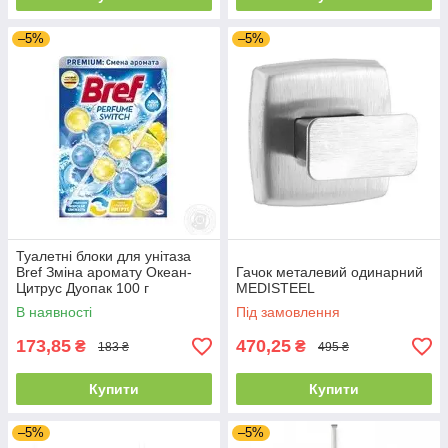
–5%
–5%
Туалетні блоки для унітаза
Bref Зміна аромату Океан-
Гачок металевий одинарний
Цитрус Дуопак 100 г
MEDISTEEL
В наявності
Під замовлення
173,85
470,25
₴
₴
183 ₴
495 ₴
Купити
Купити
–5%
–5%