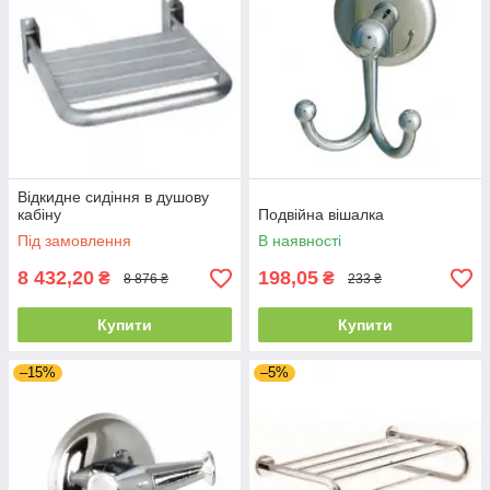
Відкидне сидіння в душову
кабіну
Подвійна вішалка
Під замовлення
В наявності
8 432,20
198,05
₴
₴
8 876 ₴
233 ₴
Купити
Купити
–15%
–5%