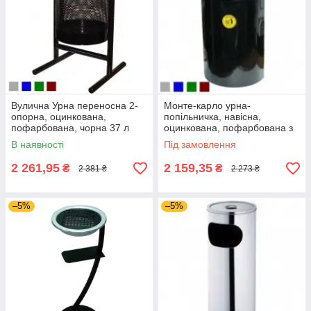
Вулична Урна переносна 2-
Монте-карло урна-
опорна, оцинкована,
попільничка, навісна,
пофарбована, чорна 37 л
оцинкована, пофарбована з
відром 17 л (срібло)
В наявності
Під замовлення
2 261,95
2 159,35
₴
₴
2 381 ₴
2 273 ₴
–5%
–5%