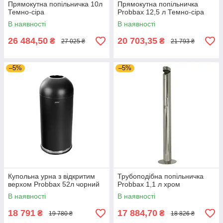
Прямокутна попільничка 10л
Прямокутна попільничка
Темно-сіра
Probbax 12,5 л Темно-сіра
В наявності
В наявності
26 484,50
20 703,35
₴
₴
27 025 ₴
21 793 ₴
–5%
–5%
Купольна урна з відкритим
Трубоподібна попільничка
верхом Probbax 52л чорний
Probbax 1,1 л хром
В наявності
В наявності
18 791
17 884,70
₴
₴
19 780 ₴
18 826 ₴