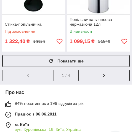
Попільничка глянсова
Стійка-попільничка
нержавіюча 12л
Під замовлення
В наявності
1 322,40
1 099,15
₴
₴
1 392 ₴
1 157 ₴
Показати ще
1
/ 4
Про нас
94% позитивних з 196 відгуків за рік
Працює з 06.06.2011
м. Київ
вул. Куренівська ,18, Київ, Україна