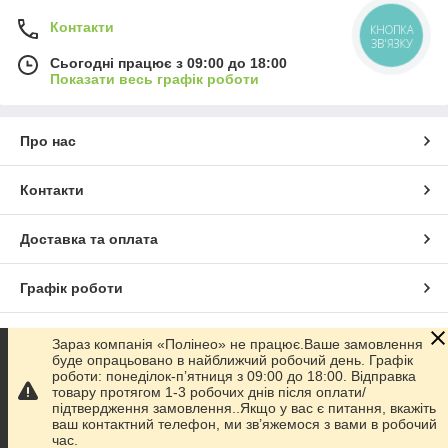
Контакти
КНОПКА
ЗВ'ЯЗКУ
Сьогодні працює з 09:00 до 18:00
Показати весь графік роботи
Про нас
Контакти
Доставка та оплата
Графік роботи
Повна версія сайту
Зараз компанія «Полінео» не працює.Ваше замовлення
буде опрацьовано в найближчий робочий день. Графік
роботи: понеділок-п’ятниця з 09:00 до 18:00. Відправка
Сайт створено на маркетплейсі
Prom.ua
товару протягом 1-3 робочих днів після оплати/
підтвердження замовлення..Якщо у вас є питання, вкажіть
ваш контактний телефон, ми зв’яжемося з вами в робочий
Політика конфіденційності
час.