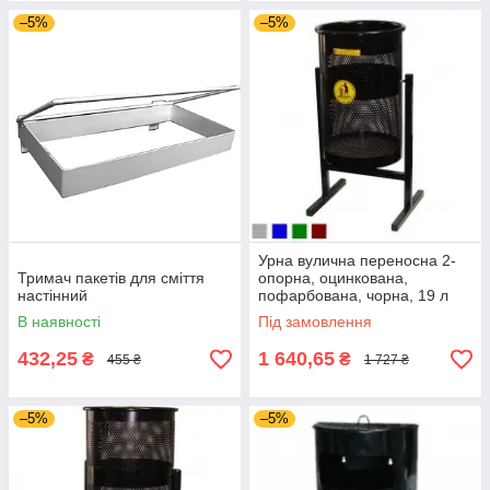
–5%
–5%
Урна вулична переносна 2-
Тримач пакетів для сміття
опорна, оцинкована,
настінний
пофарбована, чорна, 19 л
В наявності
Під замовлення
432,25
1 640,65
₴
₴
455 ₴
1 727 ₴
–5%
–5%