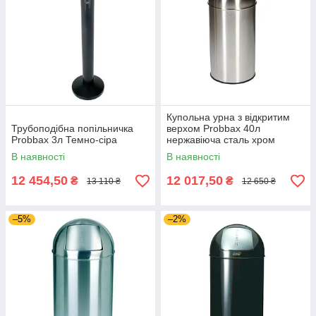
Купольна урна з відкритим
Трубоподібна попільничка
верхом Probbax 40л
Probbax 3л Темно-сіра
нержавіюча сталь хром
В наявності
В наявності
12 454,50
12 017,50
₴
₴
13 110 ₴
12 650 ₴
–5%
–2%