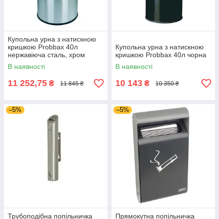
Купольна урна з натискною
кришкою Probbax 40л
Купольна урна з натискною
нержавіюча сталь, хром
кришкою Probbax 40л чорна
В наявності
В наявності
11 252,75
10 143
₴
₴
11 845 ₴
10 350 ₴
–5%
–5%
Трубоподібна попільничка
Прямокутна попільничка