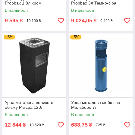
Probbax 1,8л хром
Probbax 3л Темно-сіра
В наявності
В наявності
9 595
9 024,05
₴
₴
10 100 ₴
9 499 ₴
–5%
–5%
Урна металева великого
Урна металева мобільна
об'єму Рів'єра 120л
Мальборо 7л
В наявності
В наявності
12 844
688,75
₴
₴
13 520 ₴
725 ₴