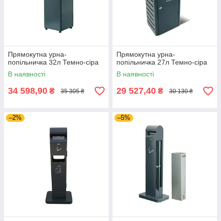
оптом і в роздріб
Наш інтернет-магазин пропонує вуличні металеві урни
попільнички різних моделей і розмірів. Придбати їх ви можете
оптом, і в роздріб. Ми гарно запаковуємо товар і відсилаємо
Прямокутна урна-
Прямокутна урна-
найбільш вигідним для вас перевізником.
попільничка 32л Темно-сіра
попільничка 27л Темно-сіра
В наявності
В наявності
34 598,90
29 527,40
₴
₴
35 305 ₴
30 130 ₴
–2%
–5%