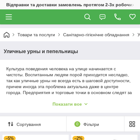
Відправки та доставки замовлень протягом 2-3х робочих дн
Товари та послуги
Санітарно-гігієнічне обладнання
У
Уличные урны и пепельницы
Культура поведения человека на улице начинается с
чистоты. Воспитанным людям порой приходится несладко,
так как уличные урны не всегда есть в шаговой доступности,
причем иногда эта проблема актуальна даже в центре
города. Предприятия и торговые точки в основном следят за
этим и устанавливают металлические урны возле входа, а
Показати все
также большие специальные пепельницы возле мест для
курения. В данной категории вы найдете современные урны
и пепельницы, а также совмещенные модели по доступным
ценам, которые можно приобрести оптом и в розницу.
Сортування
0
Фільтри
–5%
Металлические урны и пепельницы
–2%