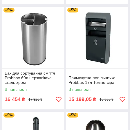
–5%
–5%
Бак для сортування сміття
Probbax 60л нержавіюча
Прямокутна попільничка
сталь хром
Probbax 17л Темно-сіра
В наявності
В наявності
16 454
15 199,05
₴
₴
17 320 ₴
15 999 ₴
–5%
–5%