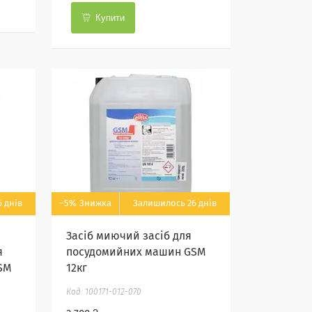
Купити
 днів
–5%
Залишилось 26 днів
Засіб миючий засіб для
я
посудомийних машин GSM
SM
12кг
100171-012-070