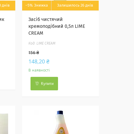
 днів
–5%
Залишилось 26 днів
ик
Засіб чистячий
кремоподібний 0,5л LIME
CREAM
LIME CREAM
156 ₴
148,20 ₴
В наявності
Купити