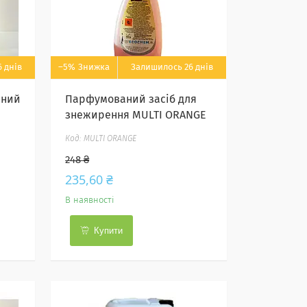
 днів
–5%
Залишилось 26 днів
жний
Парфумований засіб для
знежирення MULTI ORANGE
MULTI ORANGE
248 ₴
235,60 ₴
В наявності
Купити