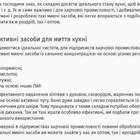
 господиня знає, як складно досягти ідеального стану кухні, щоб в
 і т. д. Те ж саме важливо і для харчової промисловості, і добиват
мані і розроблені такі миючі засоби, які легко впораються з подіб
ити як в роздріб, так і оптом.
ктивні засоби для миття кухні
омогтися ідеальної чистоти, для підприємств харчової промислов
ивні миючі засоби із сильною концентрацією на основі різних ре
хлорвмісні;
кислотні;
лужні;
на основі інших ПАР.
фективного видалення кіптяви з духовок, сковорідок, жарочних по
 на основі активної лугу. Воно дуже швидко і легко справляється і
печним для шкіри. Тому працювати з таким складом потрібно обов'я
ів дихання. Так як такі кошти особливо ефективні, ми подбали про 
шнього використання.
оверхні в підприємствах харчової промисловості повинні оброблят
альні миючі засоби ви можете знайти у нас як оптом, так і вроздріб