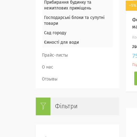
Прибирання будинку та
–5%
нежитлових приміщень
Господарські блоки та супутні
Фе
товари
м
Сад городу
Ємності для води
79
7
Прайс-листы
Пі
О нас
Отзывы
Фільтри