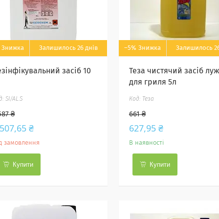
Залишилось 26 днів
–5%
Залишилось 26
езінфікувальний засіб 10
Теза чистячий засіб лу
для гриля 5л
SI/AL.S
Теза
587 ₴
661 ₴
 507,65 ₴
627,95 ₴
д замовлення
В наявності
Купити
Купити