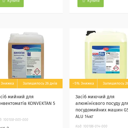
Купити
Купити
Залишилось 26 днів
–5%
Залишилось 26
асіб мийний для
Засіб миючий для
онвектоматів KONVEKTAN 5
алюмінієвого посуду дл
посудомийних машин G
ALU 14кг
100108-005-000
100186-014-000