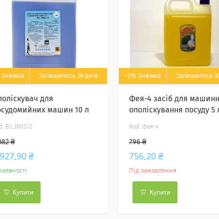
Залишилось 26 днів
–5%
Залишилось 30
поліскувач для
Фея-4 засіб для машин
осудомийних машин 10 л
ополіскування посуду 5 
B.L.3002/2
Фея-4
082 ₴
796 ₴
 927,90 ₴
756,20 ₴
наявності
Під замовлення
Купити
Купити