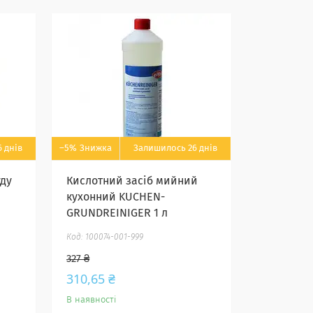
 днів
–5%
Залишилось 26 днів
уду
Кислотний засіб мийний
кухонний KUCHEN-
GRUNDREINIGER 1 л
100074-001-999
327 ₴
310,65 ₴
В наявності