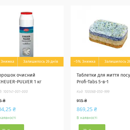
Залишилось 26 днів
–5%
Залишилось 26
орошок очисний
Таблетки для миття пос
CHEUER-PULVER 1 кг
Profi-Tabs 5-в-1
100141-001-000
100068-050-999
5 ₴
915 ₴
04,25 ₴
869,25 ₴
наявності
В наявності