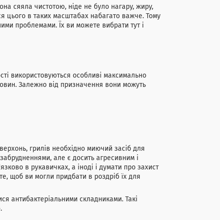
она сяяла чистотою, ніде не було нагару, жиру,
ися цього в таких масштабах набагато важче. Тому
ними проблемами. Їх ви можете вибрати тут і
ості використовуються особливі максимально
човин. Залежно від призначення вони можуть
верхонь, грилів необхідно миючий засіб для
з забрудненнями, але є досить агресивним і
зково в рукавичках, а іноді і думати про захист
те, щоб ви могли придбати в роздріб їх для
ися антибактеріальними складниками. Такі
.