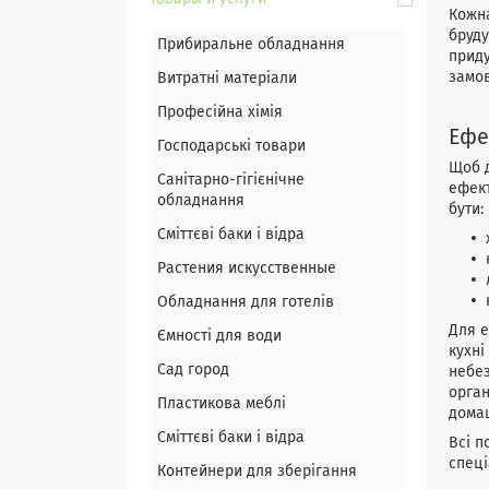
Кожна
бруду
Прибиральне обладнання
приду
замов
Витратні матеріали
Професійна хімія
Ефе
Господарські товари
Щоб д
Санітарно-гігієнічне
ефект
обладнання
бути:
Сміттєві баки і відра
Растения искусственные
Обладнання для готелів
Для е
Ємності для води
кухні
Сад город
небез
орган
Пластикова меблі
дома
Сміттєві баки і відра
Всі п
спеці
Контейнери для зберігання