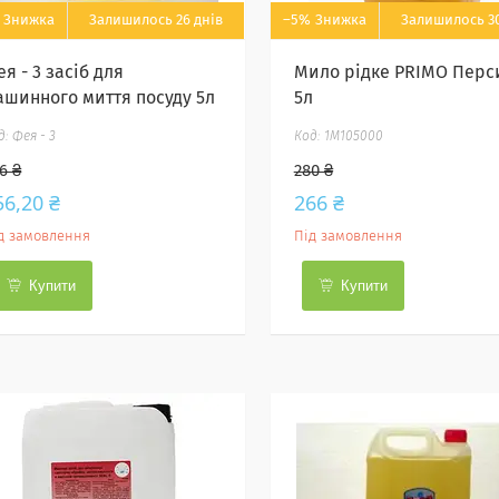
Залишилось 26 днів
–5%
Залишилось 30
я - 3 засіб для
Мило рідке PRIMO Перс
ашинного миття посуду 5л
5л
Фея - 3
1M105000
6 ₴
280 ₴
56,20 ₴
266 ₴
д замовлення
Під замовлення
Купити
Купити