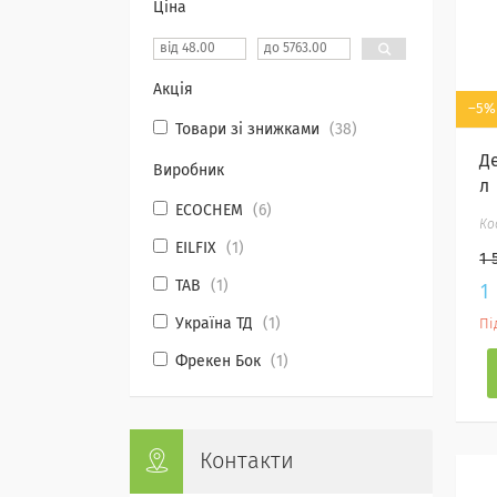
Ціна
Акція
–5%
Товари зі знижками
38
Д
Виробник
л
ECOCHEM
6
EILFIX
1
1 
1
TAB
1
Україна ТД
1
Пі
Фрекен Бок
1
Контакти