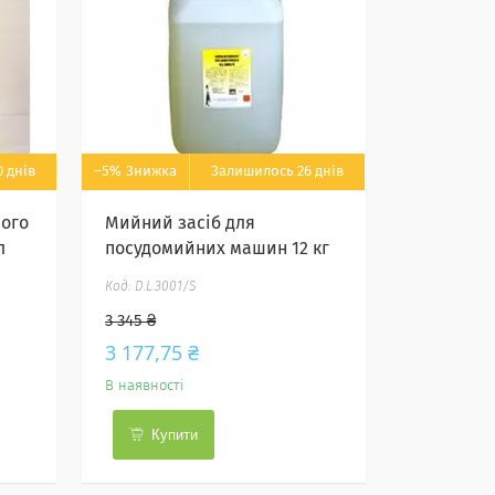
 днів
–5%
Залишилось 26 днів
ного
Мийний засіб для
л
посудомийних машин 12 кг
D.L.3001/S
3 345 ₴
3 177,75 ₴
В наявності
Купити