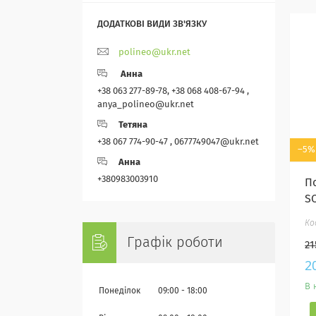
polineo@ukr.net
Анна
+38 063 277-89-78, +38 068 408-67-94 ,
anya_polineo@ukr.net
Тетяна
+38 067 774-90-47 , 0677749047@ukr.net
–5%
Анна
+380983003910
П
S
Графік роботи
21
2
В 
Понеділок
09:00
18:00