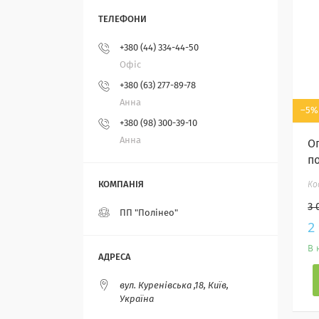
+380 (44) 334-44-50
Офіс
+380 (63) 277-89-78
Анна
–5%
+380 (98) 300-39-10
Анна
О
п
3 
ПП "Полінео"
2
В 
вул. Куренівська ,18, Київ,
Україна