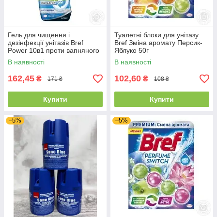
Гель для чищення і
Туалетні блоки для унітазу
дезінфекції унітазів Bref
Bref Зміна аромату Персик-
Power 10в1 проти вапняного
Яблуко 50г
нальоту 700мл
В наявності
В наявності
162,45
102,60
₴
₴
171 ₴
108 ₴
Купити
Купити
–5%
–5%