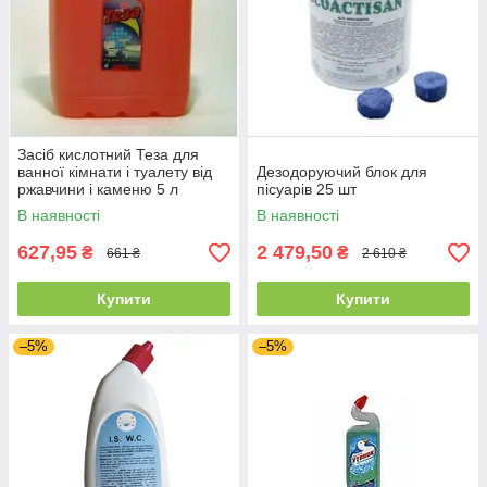
Профессиональные моющие средства
для туалетов и ванной
В нашем каталоге вы можете приобрести широкий
ассортимент высококачественных чистящих, а также моющих
Засіб кислотний Теза для
средств для ванных комнат и туалетов. Вся представленная
ванної кімнати і туалету від
Дезодоруючий блок для
продукция поставляется от проверенных производителей, и
ржавчини і каменю 5 л
пісуарів 25 шт
полностью соответствует требованиям санитарных норм.
В наявності
В наявності
Осуществить их приобретение возможно оптом или в
розницу.
627,95
2 479,50
₴
₴
661 ₴
2 610 ₴
Купити
Купити
–5%
–5%