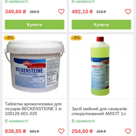
В наявності
В наявності
349,60
492,10
₴
₴
368 ₴
518 ₴
Купити
Купити
–5%
–5%
Таблетки ароматизовані для
пісуарів BECKENSTEINE 1 кг
Засіб мийний для санвузлів
100128-001-020
спеціалізований AMICIT 1л
В наявності
В наявності
838,85
254,60
₴
₴
883 ₴
268 ₴