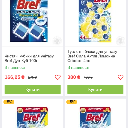
Туалетні блоки для унітазу
Чистячі кубики для унітазу
Bref Сила Актив Лимонна
Bref Дуо-Куб 100г
Свіжість 4шт
В наявності
В наявності
166,25
380
₴
₴
175 ₴
400 ₴
Купити
Купити
–5%
–5%