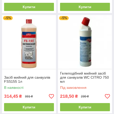
Купити
Купити
–5%
–5%
Гелеподібний мийний засіб
Засіб мийний для санвузлів
для санвузлів WC CITRO 750
FSS155 1л
мл
В наявності
Під замовлення
314,45
218,50
₴
₴
331 ₴
230 ₴
Купити
Купити