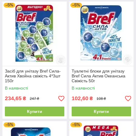
–5%
–5%
Засіб для унітазу Bref Сила-
Туалетні блоки для унітазу
Актив Хвойна свіжість 4*3шт
Bref Сила Актив Океанська
150г
Свіжість 50г
В наявності
В наявності
234,65
102,60
₴
₴
247 ₴
108 ₴
Купити
Купити
–5%
–5%