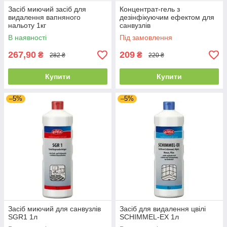
Засіб миючий засіб для
Концентрат-гель з
видалення вапняного
дезінфікуючим ефектом для
нальоту 1кг
санвузлів
WC+SANITARREINIGER 1л
В наявності
Під замовлення
267,90
209
₴
₴
282 ₴
220 ₴
Купити
Купити
–5%
–5%
Засіб миючий для санвузлів
Засіб для видалення цвілі
SGR1 1л
SCHIMMEL-EX 1л