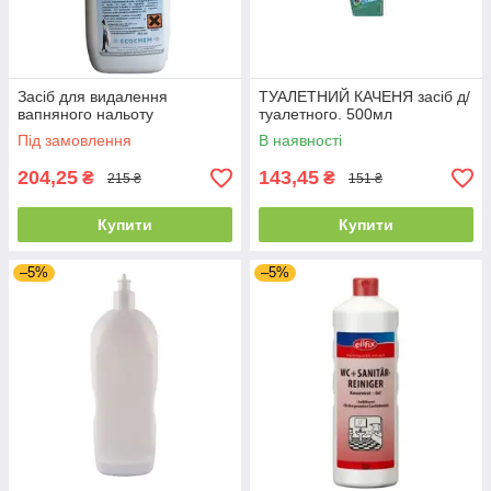
Засіб для видалення
ТУАЛЕТНИЙ КАЧЕНЯ засіб д/
вапняного нальоту
туалетного. 500мл
Під замовлення
В наявності
204,25
143,45
₴
₴
215 ₴
151 ₴
Купити
Купити
–5%
–5%