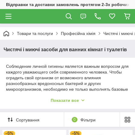
Відправки та доставки замовлень протягом 2-3х робочих дн
Товари та послуги
Професійна хімія
Чистячі і миючі 
Чистячі і миючі засоби для ванних кімнат і туалетів
Соблюдение личной гигиены является важным вопросом для
каждого уважающего себя современного человека. Чтобы
оградить свой организм от возможного влияния
разнообразных вредоносных бактерий и других
микроорганизмов, необходимо не только выполнять базовые
правила гигиены, но и регулярно следить за чистотой своего
Показати все
окружения. В особенности это касается мест приема пищи, а
также для ванных комнат и туалетов. Для обеспечения
гигиены в подобных помещениях используется широкий
спектр специализированных моющих средств, которые
Сортування
0
Фільтри
обладают собственными особенностями применения.
Чтобы не ошибиться с выбором нужной продукции,
–5%
–5%