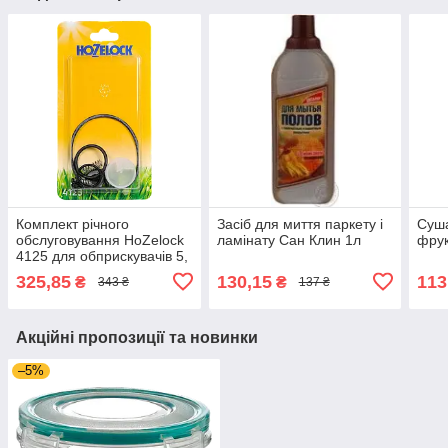
Комплект річного
Засіб для миття паркету і
Суша
обслуговування HoZelock
ламінату Сан Клин 1л
фрук
4125 для обприскувачів 5,
7 і 10 л
325,85
130,15
113
₴
₴
343 ₴
137 ₴
Акційні пропозиції та новинки
–5%