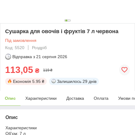
Сушарка для овочів і фруктів 7 л червона
Під замовлення
Код: 5520
Роздріб
Відправка з
21 серпня 2026
113,05
₴
119 ₴
Економія
5.95 ₴
Залишилось
29 днів
Опис
Характеристики
Доставка
Оплата
Умови п
Опис
Характеристики
Об'єм: 7 л