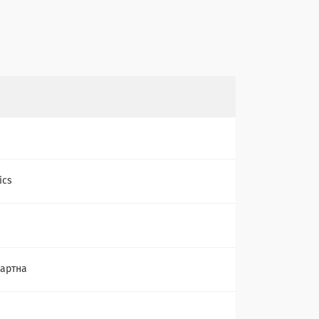
ics
артна