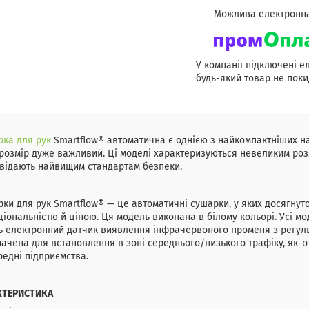
У компанії підключені е
будь-який товар не поки
ка для рук
Smartflow® автоматична є однією з найкомпактніших на
розмір дуже важливий. Ці моделі характеризуються невеликим роз
відають найвищим стандартам безпеки.
ки для рук Smartflow® — це автоматичні сушарки, у яких досягнут
іональністю й ціною. Ця модель виконана в білому кольорі. Усі мо
 електронний датчик виявлення інфрачервоного променя з регульов
ачена для встановлення в зоні середнього/низького трафіку, як-от 
редні підприємства.
КТЕРИСТИКА