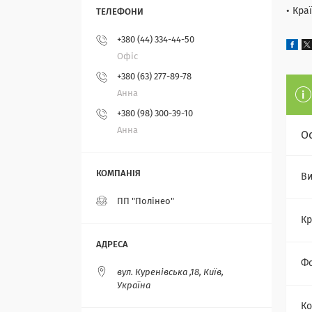
• Кра
+380 (44) 334-44-50
Офіс
+380 (63) 277-89-78
Анна
+380 (98) 300-39-10
Анна
О
Ви
ПП "Полінео"
Кр
Ф
вул. Куренівська ,18, Київ,
Україна
Ко