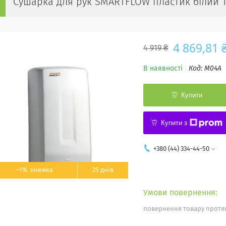
Сушарка для рук SMARTFLOW пластик білий 1
4 869,81 
4 919 ₴
В наявності
Код:
M04A
Купити
Купити з
+380 (44) 334-44-50
–1%
25 днів
повернення товару протяг