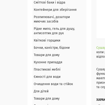
Сміттєві баки і відра
Контейнери для зберігання
Розпилювачі, дозатори
миючих засобів
Рідке мило, гель для душу,
антисептик для рук
Квіткові горщики
Бочки, каністри, бідони
Сушар
коли 
Товари для дому
відпо
Кухонне приладдя
Сушар
Пластикові меблі
функц
Ємності для води
мають
призн
Очищення води та стійок
та се
Для дітей
Товари для дому
ХАРА