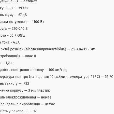
 увімкнення — автомат
 сушіння — 39 сек
ень шуму — 67 дБ
альна потужність — 1100 Вт
руга — 220-240 В
тота - 50 / 60Гц
а тока - 4,8А
аритні розміри (вісотаХширинаХглібіна) — 259Х147Х138мм
ктроізоляція — клас II
 — 1,2 кг
дкість повітряного потоку — 100 км/год
пература повітря (на відстані 10 см/кімн.температура 21 °C) — 55 °C
ень захисту — IP23
скачка корпусу — 3 мм пластик
бель електроживлення — немає
тивандальне вироблення — немає
ькість у пакованні — 12