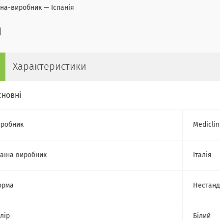
їна-виробник — Іспанія
Характеристики
сновні
робник
Mediclin
аїна виробник
Італія
орма
Нестанд
лір
Білий