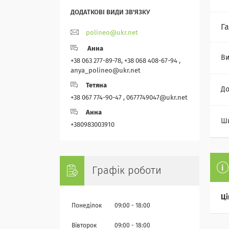
Г
polineo@ukr.net
Анна
Ви
+38 063 277-89-78, +38 068 408-67-94 ,
anya_polineo@ukr.net
Тетяна
Д
+38 067 774-90-47 , 0677749047@ukr.net
Анна
Ш
+380983003910
Графік роботи
Ці
Понеділок
09:00
18:00
Вівторок
09:00
18:00