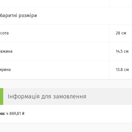
абаритні розміри
сота
28 см
овжина
14.5 см
ирина
13.8 см
Інформація для замовлення
на:
4 869,81 ₴