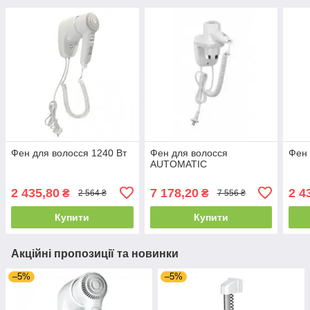
Фен для волосся 1240 Вт
Фен для волосся
Фен 
AUTOMATIC
2 435,80
7 178,20
2 4
₴
₴
2 564 ₴
7 556 ₴
Купити
Купити
Акційні пропозиції та новинки
–5%
–5%