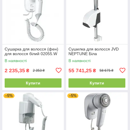
Сушарка для волосся (фен)
Сушилка для волосся JVD
для волосся білий 02055.W
NEPTUNE Біла
В наявності
В наявності
2 235,35
55 741,25
₴
₴
2 353 ₴
58 675 ₴
Купити
Купити
–5%
–5%