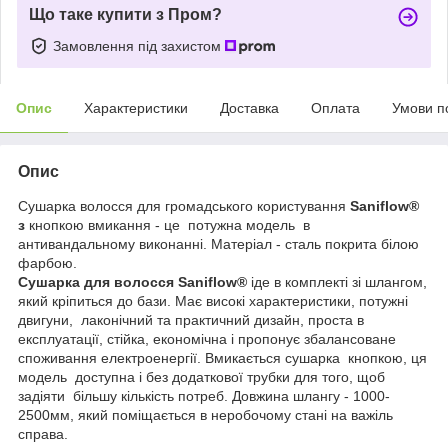
Що таке купити з Пром?
Замовлення під захистом
Опис
Характеристики
Доставка
Оплата
Умови п
Опис
Сушарка волосся для громадського користування
Saniflow®
з
кнопкою вмикання - це потужна модель в
антивандальному виконанні. Матеріал - сталь покрита білою
фарбою.
Сушарка для волосся Saniflow®
іде в комплекті зі шлангом,
який кріпиться до бази. Має високі характеристики, потужні
двигуни, лаконічний та практичний дизайн, проста в
експлуатації, стійка, економічна і пропонує збалансоване
споживання електроенергії. Вмикається сушарка кнопкою, ця
модель доступна і без додаткової трубки для того, щоб
задіяти більшу кількість потреб. Довжина шлангу - 1000-
2500мм, який поміщається в неробочому стані на важіль
справа.