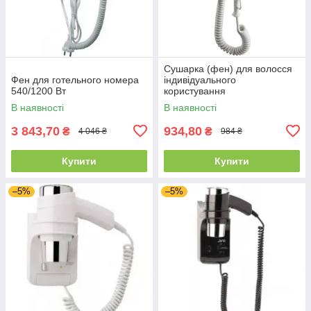
Сушарка (фен) для волосся
Фен для готельного номера
індивідуального
540/1200 Вт
користування
В наявності
В наявності
3 843,70
934,80
₴
₴
4 046 ₴
984 ₴
Купити
Купити
–5%
–5%