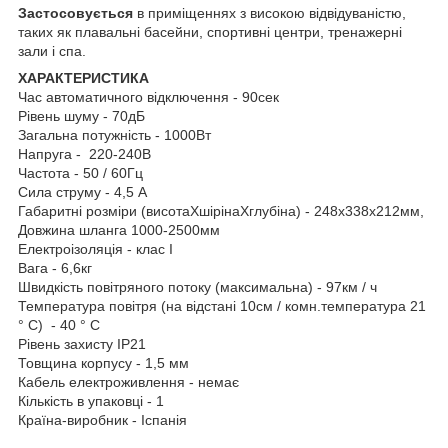
Застосовується
в приміщеннях з високою відвідуваністю,
таких як плавальні басейни, спортивні центри, тренажерні
зали і спа.
ХАРАКТЕРИСТИКА
Час автоматичного відключення - 90сек
Рівень шуму - 70дБ
Загальна потужність - 1000Вт
Напруга - 220-240В
Частота - 50 / 60Гц
Сила струму - 4,5 А
Габаритні розміри (висотаХшірінаХглубіна) - 248х338х212мм,
Довжина шланга 1000-2500мм
Електроізоляція - клас I
Вага - 6,6кг
Швидкість повітряного потоку (максимальна) - 97км / ч
Температура повітря (на відстані 10см / комн.температура 21
° С) - 40 ° С
Рівень захисту IP21
Товщина корпусу - 1,5 мм
Кабель електроживлення - немає
Кількість в упаковці - 1
Країна-виробник - Іспанія