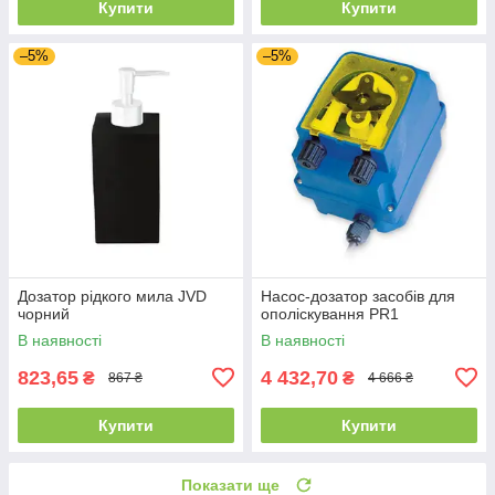
Купити
Купити
–5%
–5%
Дозатор рідкого мила JVD
Насос-дозатор засобів для
чорний
ополіскування PR1
В наявності
В наявності
823,65
4 432,70
₴
₴
867 ₴
4 666 ₴
Купити
Купити
Показати ще