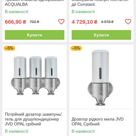
ACQUALBA
дії Constant.
В наявності
В наявності
666,90
4 729,10
₴
₴
702 ₴
4 978 ₴
Купити
Купити
–5%
–5%
Потрйний дозатор шампунь/
гель для душу/кондиціонер
Дозатор рідкого мила JVD
JVD OPAL срібний
OPAL Срібний
В наявності
В наявності