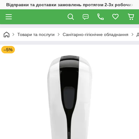
Відправки та доставки замовлень протягом 2-3х робочих дн
Товари та послуги
Санітарно-гігієнічне обладнання
Д
–5%