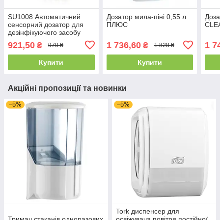
SU1008 Автоматичний
Дозатор мила-піні 0,55 л
Доза
сенсорний дозатор для
ПЛЮС
CLE
дезінфікуючого засобу
921,50
1 736,60
1 7
₴
₴
970 ₴
1 828 ₴
Купити
Купити
Акційні пропозиції та новинки
–5%
–5%
Tork диспенсер для
Тримач стаканів одноразових
освіжувача повітря постійної