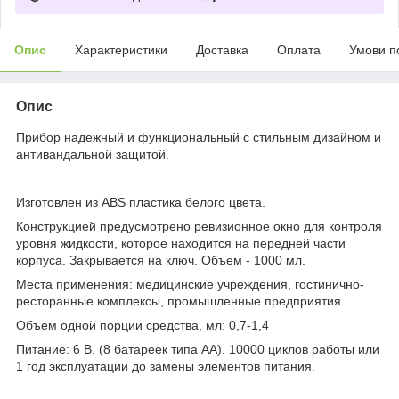
Опис
Характеристики
Доставка
Оплата
Умови п
Опис
Прибор надежный и функциональный с стильным дизайном и
антивандальной защитой.
Изготовлен из ABS пластика белого цвета.
Конструкцией предусмотрено ревизионное окно для контроля
уровня жидкости, которое находится на передней части
корпуса. Закрывается на ключ. Объем - 1000 мл.
Места применения: медицинские учреждения, гостинично-
ресторанные комплексы, промышленные предприятия.
Объем одной порции средства, мл: 0,7-1,4
Питание: 6 В. (8 батареек типа АА). 10000 циклов работы или
1 год эксплуатации до замены элементов питания.