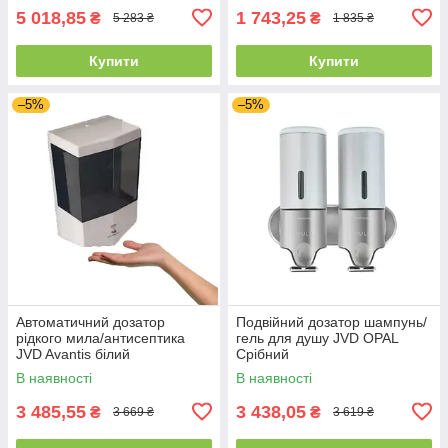
5 018,85
1 743,25
₴
₴
5 283 ₴
1 835 ₴
Купити
Купити
–5%
–5%
Автоматичний дозатор
Подвійний дозатор шампунь/
рідкого мила/антисептика
гель для душу JVD OPAL
JVD Avantis білий
Срібний
В наявності
В наявності
3 485,55
3 438,05
₴
₴
3 669 ₴
3 619 ₴