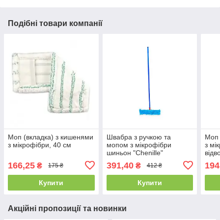
Подібні товари компанії
Моп (вкладка) з кишенями
Швабра з ручкою та
Моп 
з мікрофібри, 40 см
мопом з мікрофібри
з мі
шиньон "Chenille"
відв
587294/160
166,25
391,40
194
₴
₴
175 ₴
412 ₴
Купити
Купити
Акційні пропозиції та новинки