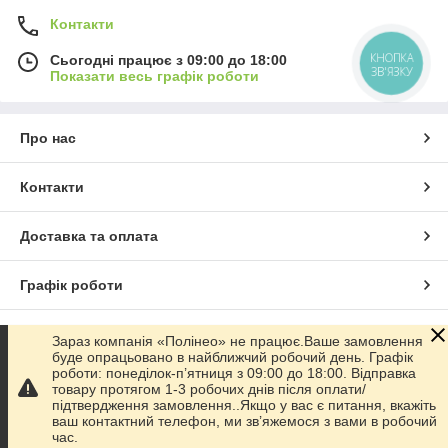
Контакти
КНОПКА
Сьогодні працює з 09:00 до 18:00
ЗВ'ЯЗКУ
Показати весь графік роботи
Про нас
Контакти
Доставка та оплата
Графік роботи
Повна версія сайту
Зараз компанія «Полінео» не працює.Ваше замовлення
буде опрацьовано в найближчий робочий день. Графік
роботи: понеділок-п’ятниця з 09:00 до 18:00. Відправка
Сайт створено на маркетплейсі
Prom.ua
товару протягом 1-3 робочих днів після оплати/
підтвердження замовлення..Якщо у вас є питання, вкажіть
ваш контактний телефон, ми зв’яжемося з вами в робочий
Політика конфіденційності
час.