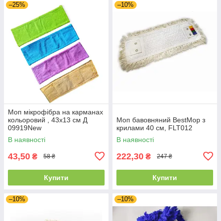
–25%
–10%
Моп мікрофібра на карманах
кольоровий , 43х13 см Д
Моп бавовняний BestMop з
09919New
крилами 40 см, FLT012
В наявності
В наявності
43,50
222,30
₴
₴
58 ₴
247 ₴
Купити
Купити
–10%
–10%