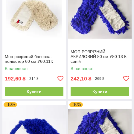
МОП РОЗРІЗНИЙ
Моп розрізний бавовна-
АКРИЛОВИЙ 80 см У80.13 К
поліестер 60 см У60.11К
синій
В наявності
В наявності
192,60
242,10
₴
₴
214 ₴
269 ₴
Купити
Купити
–10%
–10%