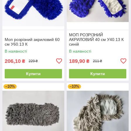
МОП РОЗРІЗНИЙ
Моп розрізний акриловий 60
АКРИЛОВИЙ 40 см У40.13 К
см У60.13 К
синій
В наявності
В наявності
206,10
189,90
₴
₴
229 ₴
211 ₴
Купити
Купити
–10%
–10%