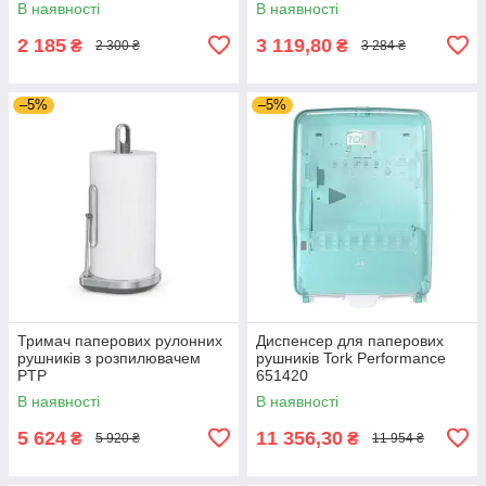
В наявності
В наявності
2 185
3 119,80
₴
₴
2 300 ₴
3 284 ₴
–5%
–5%
Тримач паперових рулонних
Диспенсер для паперових
рушників з розпилювачем
рушників Tork Performance
PTP
651420
В наявності
В наявності
5 624
11 356,30
₴
₴
5 920 ₴
11 954 ₴