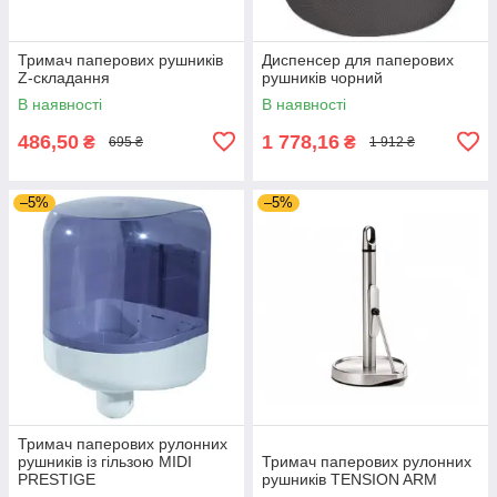
Тримач паперових рушників
Диспенсер для паперових
Z-складання
рушників чорний
В наявності
В наявності
486,50
1 778,16
₴
₴
695 ₴
1 912 ₴
–5%
–5%
Тримач паперових рулонних
рушників із гільзою MIDI
Тримач паперових рулонних
PRESTIGE
рушників TENSION ARM