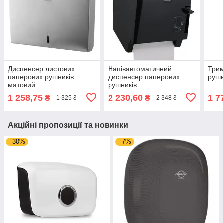
Диспенсер листових
Напівавтоматичний
Трим
паперових рушників
диспенсер паперових
рушн
матовий
рушників
1 258,75
2 230,60
1 7
₴
₴
1 325 ₴
2 348 ₴
Акційні пропозиції та новинки
–30%
–7%