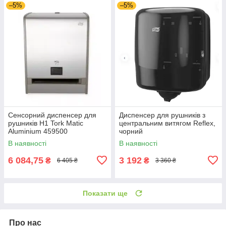
–5%
–5%
Сенсорний диспенсер для
Диспенсер для рушників з
рушників H1 Tork Matic
центральним витягом Reflex,
Aluminium 459500
чорний
В наявності
В наявності
6 084,75
3 192
₴
₴
6 405 ₴
3 360 ₴
Показати ще
Про нас