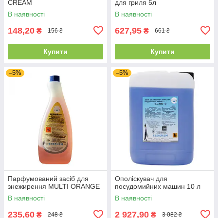
CREAM
для гриля 5л
В наявності
В наявності
148,20
627,95
₴
₴
156 ₴
661 ₴
Купити
Купити
–5%
–5%
Парфумований засіб для
Ополіскувач для
знежирення MULTI ORANGE
посудомийних машин 10 л
В наявності
В наявності
235,60
2 927,90
₴
₴
248 ₴
3 082 ₴