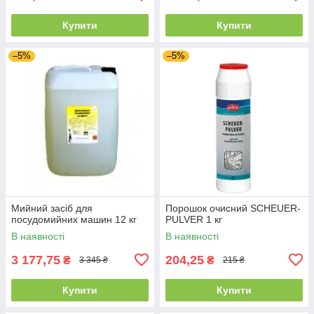
Купити
Купити
–5%
–5%
Мийний засіб для
Порошок очисний SCHEUER-
посудомийних машин 12 кг
PULVER 1 кг
В наявності
В наявності
3 177,75
204,25
₴
₴
3 345 ₴
215 ₴
Купити
Купити