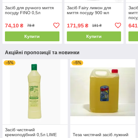
Засіб для ручного миття
Засіб Fairy лимон для
Засі
посуду FINO 0,5л
миття посуду 900 мл
митт
пос
табл
74,10
171,95
641
₴
₴
78 ₴
181 ₴
Купити
Купити
Акційні пропозиції та новинки
–5%
–5%
Засіб чистячий
кремоподібний 0,5л LIME
Теза чистячий засіб лужний