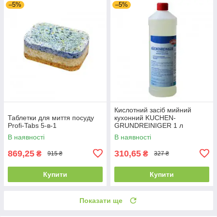
–5%
–5%
Кислотний засіб мийний
Таблетки для миття посуду
кухонний KUCHEN-
Profi-Tabs 5-в-1
GRUNDREINIGER 1 л
В наявності
В наявності
869,25
310,65
₴
₴
915 ₴
327 ₴
Купити
Купити
Показати ще