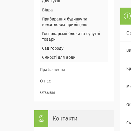
Для кухні
Відра
Прибирання будинку та
нежитлових приміщень
О
Господарські блоки та супутні
товари
Сад городу
Ви
Ємності для води
Кр
Прайс-листы
О нас
Ма
Отзывы
Об
Контакти
Ст