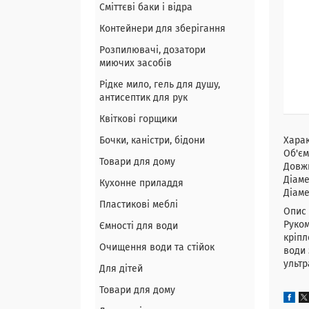
Сміттєві баки і відра
Контейнери для зберігання
Розпилювачі, дозатори
миючих засобів
Рідке мило, гель для душу,
антисептик для рук
Квіткові горщики
Бочки, каністри, бідони
Хара
Об'єм
Товари для дому
Довжи
Діаме
Кухонне приладдя
Діаме
Пластикові меблі
Опис 
Руком
Ємності для води
кріпл
Очищення води та стійок
води 
ультр
Для дітей
Товари для дому