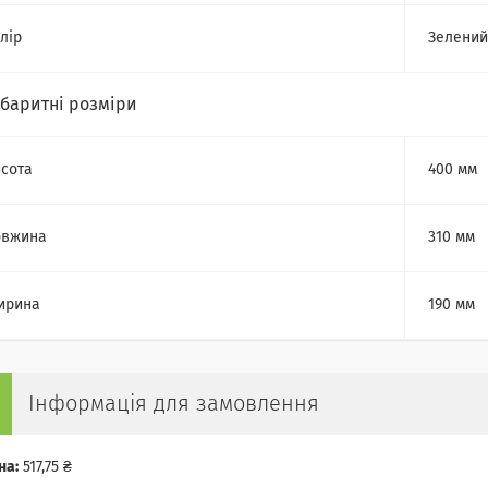
лір
Зелений
абаритні розміри
сота
400 мм
овжина
310 мм
ирина
190 мм
Інформація для замовлення
на:
517,75 ₴