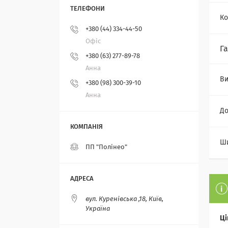
Ко
+380 (44) 334-44-50
Офіс
Г
+380 (63) 277-89-78
Анна
Ви
+380 (98) 300-39-10
Анна
Д
Ш
ПП "Полінео"
вул. Куренівська ,18, Київ,
Україна
Ці