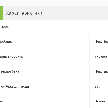
Характеристики
сновні
робник
ПластБа
аїна виробник
Україна
теріал бака
Пластик
'єм бака для води
20 л
ан
Новий