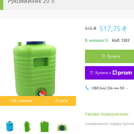
Рукомийник 20 л
517,75 ₴
545 ₴
В наявності
Код:
1383
Купити
Купити з
+380 (44) 334-44-50
–5%
25 днів
повернення товару протяг