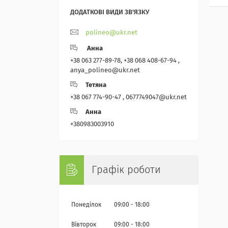
polineo@ukr.net
Анна
+38 063 277-89-78, +38 068 408-67-94 ,
anya_polineo@ukr.net
Тетяна
+38 067 774-90-47 , 0677749047@ukr.net
Анна
+380983003910
Графік роботи
Понеділок
09:00
18:00
Вівторок
09:00
18:00