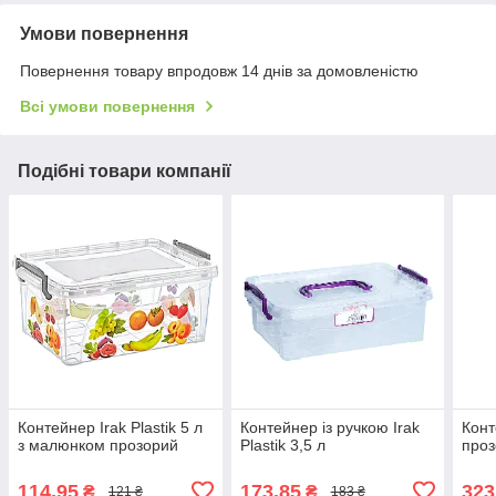
Умови повернення
Повернення товару впродовж 14 днів за домовленістю
Всі умови повернення
Подібні товари компанії
Контейнер Irak Plastik 5 л
Контейнер із ручкою Irak
Конт
з малюнком прозорий
Plastik 3,5 л
про
114,95
173,85
323
₴
₴
121 ₴
183 ₴