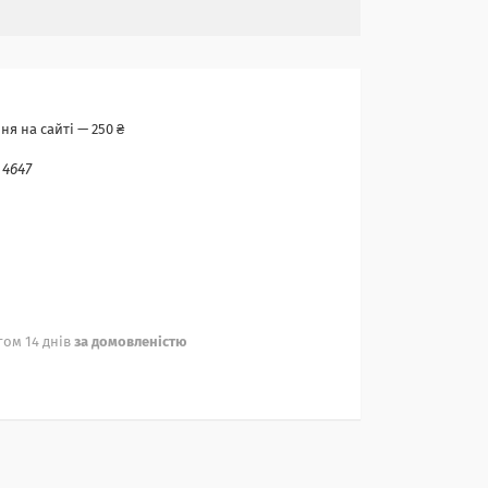
я на сайті — 250 ₴
:
4647
ом 14 днів
за домовленістю