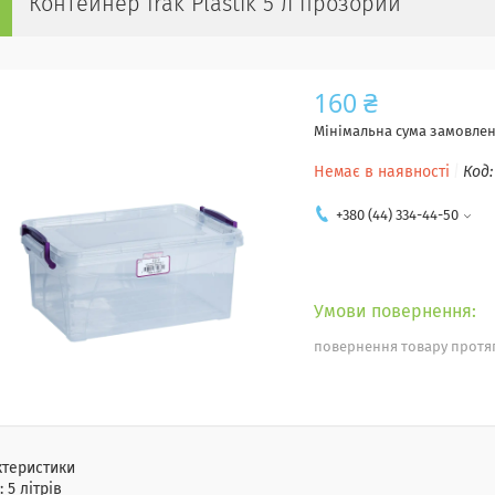
Контейнер Irak Plastik 5 л прозорий
160 ₴
Мінімальна сума замовленн
Немає в наявності
Код
+380 (44) 334-44-50
повернення товару протяг
ктеристики
:
5 літрів