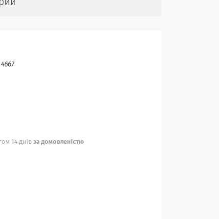
орий
:
4667
ом 14 днів
за домовленістю