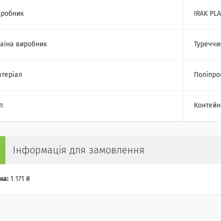
робник
IRAK PLA
аїна виробник
Туреччи
теріал
Поліпро
п
Контейн
Інформація для замовлення
на:
1 171 ₴