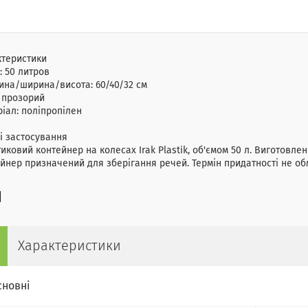
ктеристики
:
50 литров
ина/ширина/висота:
60/40/32 cм
:
прозорий
ріал:
поліпропілен
і застосування
иковий контейнер на колесах Irak Plastik, об'ємом 50 л. Виготовле
йнер призначений для зберігання речей. Термін придатності не о
Характеристики
сновні