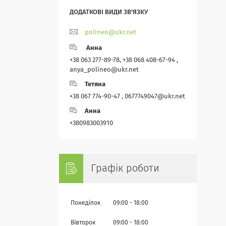
polineo@ukr.net
Анна
+38 063 277-89-78, +38 068 408-67-94 ,
anya_polineo@ukr.net
Тетяна
+38 067 774-90-47 , 0677749047@ukr.net
Анна
+380983003910
Графік роботи
Понеділок
09:00
18:00
Вівторок
09:00
18:00