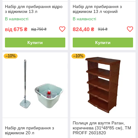
Набір для прибирання відро
Набір для прибирання з
з віджимом 13 л
віджимом 13 л чорний
В наявності
В наявності
675
824,40
від
₴
₴
від 750 ₴
916 ₴
Купити
Купити
–10%
–10%
Полиця для взуття Ратан,
Набір для прибирання з
коричнева (31*48*85 см), ТМ
віджимом 20 л
PROFF 2601820