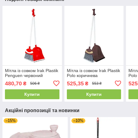
Мітла із совком Irak Plastik
Мітла із совком Irak Plastik
Мітл
Penguen червоний
Polo коричнева
Polo
480,70
525,35
525
₴
₴
506 ₴
553 ₴
Купити
Купити
Акційні пропозиції та новинки
–15%
–10%