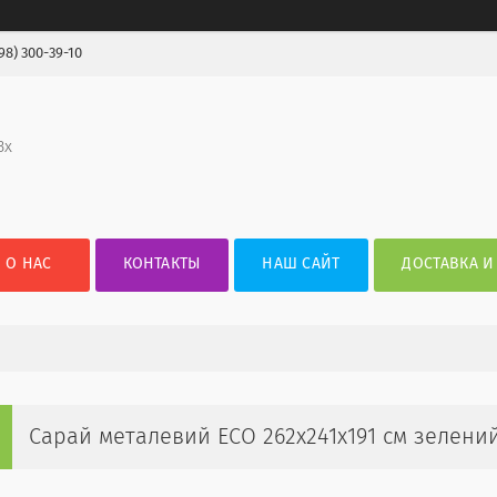
98) 300-39-10
3х
О НАС
КОНТАКТЫ
НАШ САЙТ
ДОСТАВКА И
Сарай металевий ECO 262x241x191 см зелений