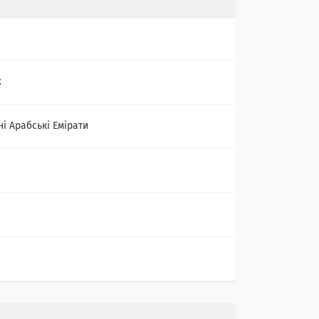
x
ні Арабські Емірати