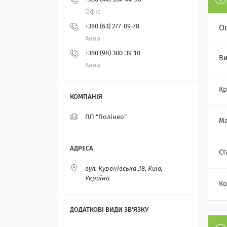
Офіс
+380 (63) 277-89-78
О
Анна
+380 (98) 300-39-10
Ви
Анна
Кр
ПП "Полінео"
Ма
Ст
вул. Куренівська ,18, Київ,
Україна
Ко