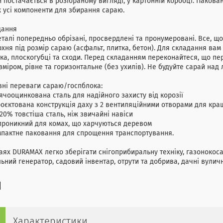
 постачається в розібраному вигляді, у картонній коробці. Пакован
 усі компоненти для збирання сараю.
дання
еталі попередньо обрізані, просвердлені та пронумеровані. Все, що
хня під розмір сараю (асфальт, плитка, бетон). Для складання вам
ка, плоскогубці та сходи. Перед складанням переконайтеся, що п
зміром, рівне та горизонтальне (без ухилів). Не будуйте сарай над л
ні переваги сараю/госпблока:
рячооцинкована сталь для надійного захисту від корозії
роєктована конструкція даху з 2 вентиляційними отворами для кращ
 20% товстіша сталь, ніж звичайні навіси
проникний для комах, що харчуються деревом
мпактне паковання для спрощення транспортування.
аях DURAMAX легко зберігати снігоприбиральну техніку, газонокос
ьний генератор, садовий інвентар, отрути та добрива, дачні вуличн
Характеристики