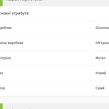
сновні атрибути
робник
Durama
аїна виробник
Об'єдна
теріал
Метал
ан
Новий
лір
Сірий