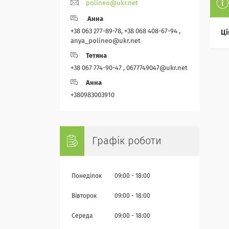
polineo@ukr.net
Анна
+38 063 277-89-78, +38 068 408-67-94 ,
Ці
anya_polineo@ukr.net
Тетяна
+38 067 774-90-47 , 0677749047@ukr.net
Анна
+380983003910
Графік роботи
Понеділок
09:00
18:00
Вівторок
09:00
18:00
Середа
09:00
18:00