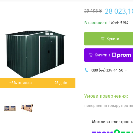
28 023,1
29 498 ₴
В наявності
Код:
5184
Купити
Купити з
+380 (44) 334-44-50
–5%
25 днів
повернення товару протяг