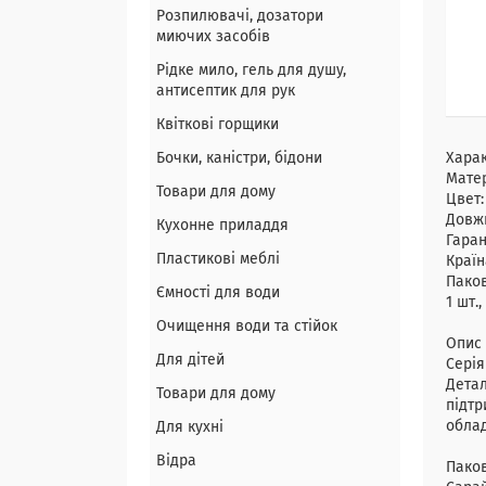
Розпилювачі, дозатори
миючих засобів
Рідке мило, гель для душу,
антисептик для рук
Квіткові горщики
Бочки, каністри, бідони
Хара
Мате
Товари для дому
Цвет
Довж
Кухонне приладдя
Гаран
Пластикові меблі
Країн
Пако
Ємності для води
1 шт.
Очищення води та стійок
Опис 
Для дітей
Серія
Детал
Товари для дому
підтр
облад
Для кухні
Відра
Пако