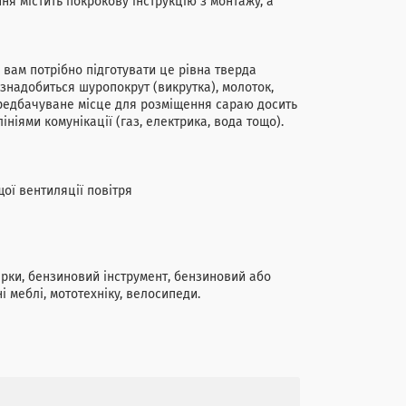
ня містить покрокову інструкцію з монтажу, а
 вам потрібно підготувати це рівна тверда
 знадобиться шуропокрут (викрутка), молоток,
ередбачуване місце для розміщення сараю досить
ініями комунікації (газ, електрика, вода тощо).
ої вентиляції повітря
арки, бензиновий інструмент, бензиновий або
і меблі, мототехніку, велосипеди.