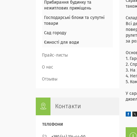
Сарай
Прибирання будинку та
також
нежитлових приміщень
Господарські блоки та супутні
Скла
товари
Всі д
повер
Сад городу
рулет
за ро
Ємності для води
Основ
Прайс-листы
1. Га
2. Сп
О нас
3. На
4. Не
Отзывы
5. Ко
У сар
дизел
Контакти
+380 (44) 334-44-50