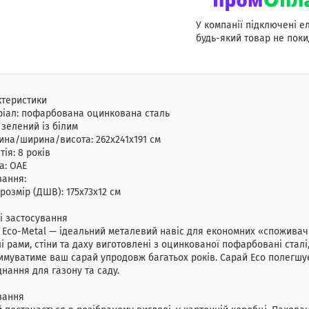
У компанії підключені е
будь-який товар не поки
ктеристики
ріал:
пофарбована оцинкована сталь
:
зелений із білим
ина/ширина/висота:
262x241x191 см
тія:
8 років
а:
ОАЕ
вання:
, розмір (ДШВ): 175x73x12 см
і застосування
 Eco-Metal — ідеальний металевий навіс для економних «споживачі
і рами, стіни та даху виготовлені з оцинкованої пофарбовані ста
имуватиме ваш сарай упродовж багатьох років. Сарай Eco полегшує
нання для газону та саду.
вання