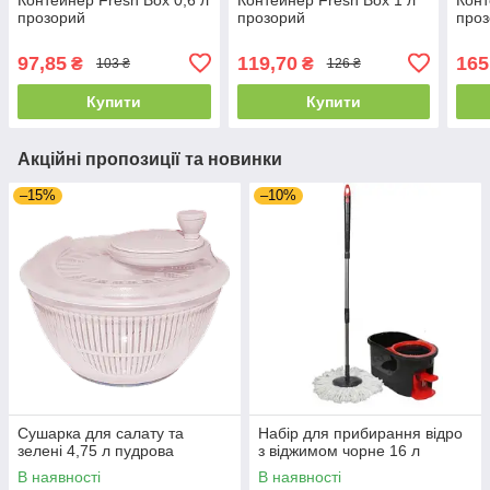
прозорий
прозорий
про
97,85
119,70
165
₴
₴
103 ₴
126 ₴
Купити
Купити
Акційні пропозиції та новинки
–15%
–10%
Сушарка для салату та
Набір для прибирання відро
зелені 4,75 л пудрова
з віджимом чорне 16 л
В наявності
В наявності