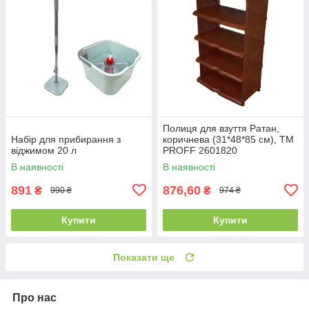
Полиця для взуття Ратан,
Набір для прибирання з
коричнева (31*48*85 см), ТМ
віджимом 20 л
PROFF 2601820
В наявності
В наявності
891
876,60
₴
₴
990 ₴
974 ₴
Купити
Купити
Показати ще
Про нас