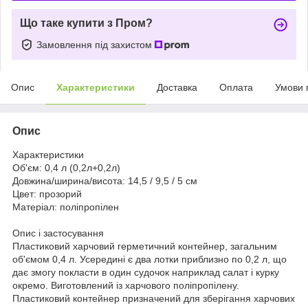
Що таке купити з Пром?
Замовлення під захистом
Опис
Характеристики
Доставка
Оплата
Умови 
Опис
Характеристики
Об'єм:
0,4 л (0,2л+0,2л)
Довжина/ширина/висота:
14,5 / 9,5 / 5 cм
Цвет:
прозорий
Матеріал:
поліпропілен
Опис і застосування
Пластиковий харчовий герметичний контейнер, загальним
об'ємом 0,4 л. Усередині є два лотки приблизно по 0,2 л, що
дає змогу покласти в один судочок наприклад салат і курку
окремо. Виготовлений із харчового поліпропілену.
Пластиковий контейнер призначений для зберігання харчових