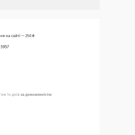
я на сайті — 250 ₴
:
5957
ом 14 днів
за домовленістю