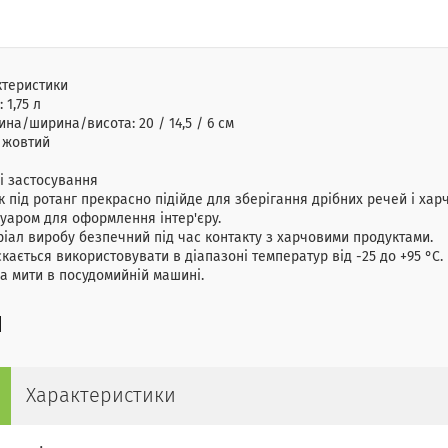
ктеристики
:
1,75 л
ина/ширина/висота:
20 / 14,5 / 6 см
:
жовтий
і застосування
 під ротанг прекрасно підійде для зберігання дрібних речей і хар
уаром для оформлення інтер'єру.
іал виробу безпечний під час контакту з харчовими продуктами.
кається використовувати в діапазоні температур від -25 до +95 °C.
 мити в посудомийній машині.
Характеристики