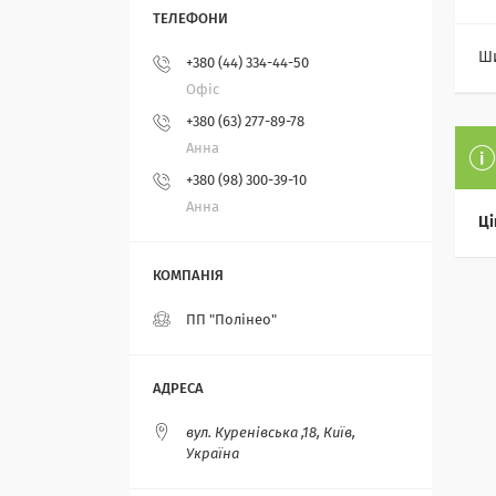
Ш
+380 (44) 334-44-50
Офіс
+380 (63) 277-89-78
Анна
+380 (98) 300-39-10
Анна
Ці
ПП "Полінео"
вул. Куренівська ,18, Київ,
Україна