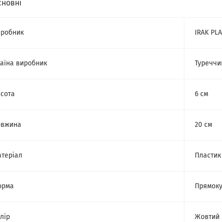
сновні
робник
IRAK PLA
аїна виробник
Туреччи
сота
6 см
овжина
20 см
теріал
Пластик
орма
Прямоку
лір
Жовтий