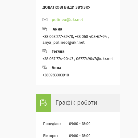
polineo@ukr.net
Анна
+38 063 277-89-78, +38 068 408-67-94 ,
anya_polineo@ukr.net
Тетяна
+38 067 774-90-47 , 0677749047@ukr.net
Анна
+380983003910
Графік роботи
Понеділок
09:00
18:00
Вівторок
09:00
18:00