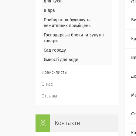
Для кухні
О
Відра
Прибирання будинку та
Ви
нежитлових приміщень
Господарські блоки та супутні
Кр
товари
Сад городу
Ви
Ємності для води
Прайс-листы
Д
О нас
Ма
Отзывы
Ф
Контакти
Ко