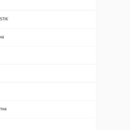
STIK
на
тна