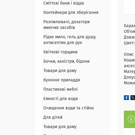
Сміттєві баки і відра
Контейнери для зберігання
Розпилювачі, дозатори
Хара
миючих засобів
Об'єм
Рідке мило, гель для душу,
Довж
антисептик для рук
Цвет
Квіткові горщики
Опис 
Кошик
Бочки, каністри, бідони
аксес
Товари для дому
Матер
Допус
Кухонне приладдя
Можна
Пластикові меблі
Ємності для води
Очищення води та стійок
Для дітей
Товари для дому