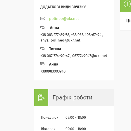
polineo@ukr.net
Ці
Анна
+38 063 277-89-78, +38 068 408-67-94 ,
anya_polineo@ukr.net
Тетяна
+38 067 774-90-47 , 0677749047@ukr.net
Анна
+380983003910
Графік роботи
Понеділок
09:00
18:00
Вівторок
09:00
18:00