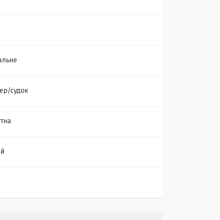
альне
ер/судок
тна
ий