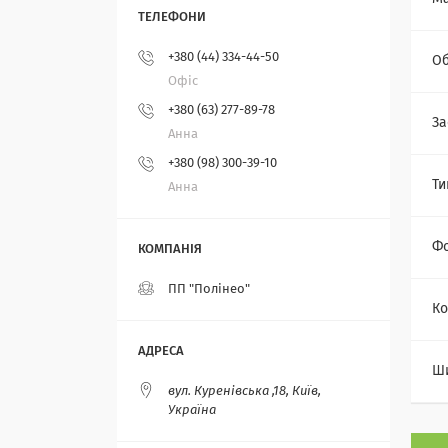
+380 (44) 334-44-50
Об
Офіс
+380 (63) 277-89-78
За
Анна
+380 (98) 300-39-10
Ти
Анна
Ф
ПП "Полінео"
Ко
Ш
вул. Куренівська ,18, Київ,
Україна