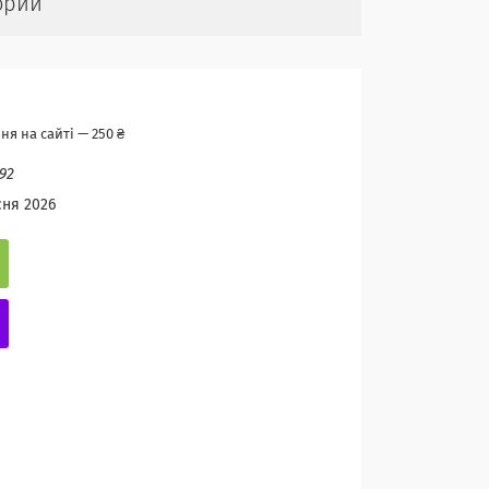
орий
я на сайті — 250 ₴
92
сня 2026