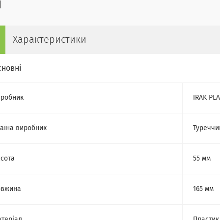
Характеристики
сновні
робник
IRAK PLA
аїна виробник
Туреччи
сота
55 мм
овжина
165 мм
теріал
Пластик