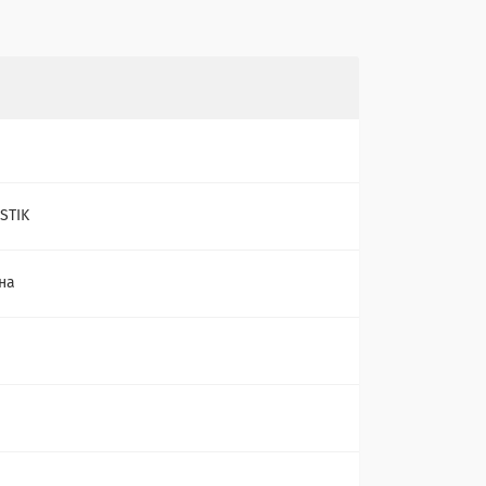
STIK
на