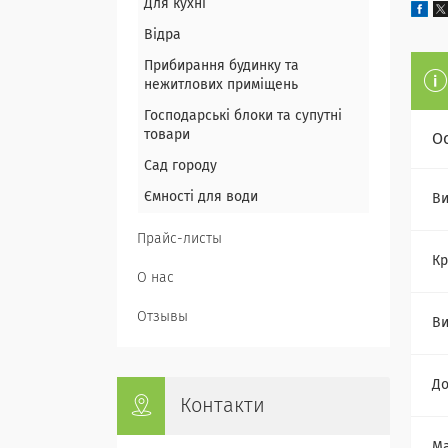
Для кухні
Відра
Прибирання будинку та
нежитлових приміщень
Господарські блоки та супутні
товари
О
Сад городу
Ємності для води
Ви
Прайс-листы
Кр
О нас
Отзывы
Ви
Д
Контакти
Ма