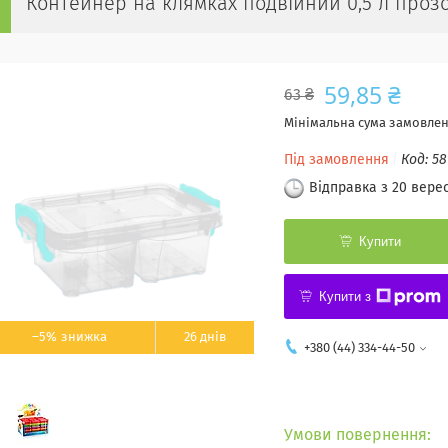
Контейнер на клямках подвійний 0,5 л проз
59,85 ₴
63 ₴
Мінімальна сума замовленн
Під замовлення
Код:
58
Відправка з 20 вере
Купити
Купити з
–5%
26 днів
+380 (44) 334-44-50