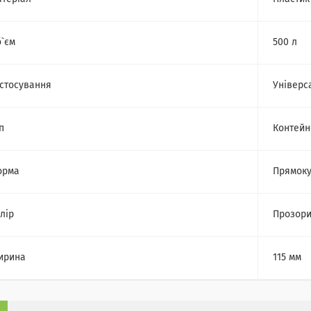
`єм
500 л
стосування
Універс
п
Контейн
орма
Прямоку
лір
Прозор
ирина
115 мм