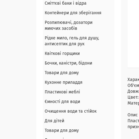
Сміттєві баки і відра
Контейнери для зберігання
Розпилювачі, дозатори
миючих засобів
Рідке мило, гель для душу,
антисептик для рук
Квіткові горщики
Бочки, каністри, бідони
Товари для дому
Хара
Кухонне приладдя
Об'єм
Довжи
Пластикові меблі
Цвет:
Ємності для води
Матер
Очищення води та стійок
Опис 
Для дітей
Пласт
призн
Товари для дому