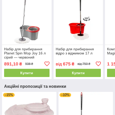
Набір для прибирання
Набір для прибирання
Комп
Planet Spin Mop Joy 16 л
відро з віджимом 17 л
Magi
сірий — червоний
891,10
675
1 1
₴
від
₴
938 ₴
від 750 ₴
Купити
Купити
Акційні пропозиції та новинки
–15%
–10%