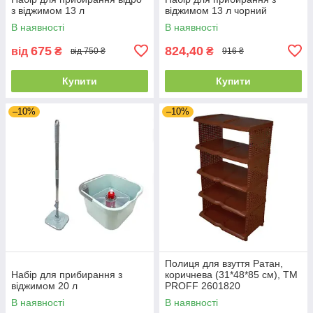
з віджимом 13 л
віджимом 13 л чорний
В наявності
В наявності
675
824,40
від
₴
₴
від 750 ₴
916 ₴
Купити
Купити
–10%
–10%
Полиця для взуття Ратан,
Набір для прибирання з
коричнева (31*48*85 см), ТМ
віджимом 20 л
PROFF 2601820
В наявності
В наявності