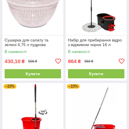
Сушарка для салату та
Набір для прибирання відро
зелені 4,75 л пудрова
з віджимом чорне 16 л
В наявності
В наявності
430,10
864
₴
₴
506 ₴
960 ₴
Купити
Купити
–10%
–10%