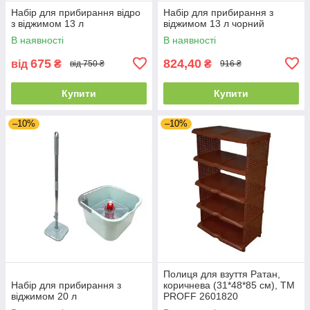
Набір для прибирання відро
Набір для прибирання з
з віджимом 13 л
віджимом 13 л чорний
В наявності
В наявності
675
824,40
від
₴
₴
від 750 ₴
916 ₴
Купити
Купити
–10%
–10%
Полиця для взуття Ратан,
Набір для прибирання з
коричнева (31*48*85 см), ТМ
віджимом 20 л
PROFF 2601820