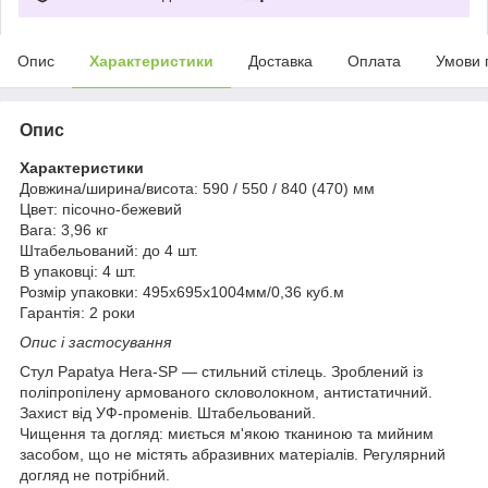
Опис
Характеристики
Доставка
Оплата
Умови 
Опис
Характеристики
Довжина/ширина/висота: 590 / 550 / 840 (470) мм
Цвет: пісочно-бежевий
Вага: 3,96 кг
Штабельований: до 4 шт.
В упаковці: 4 шт.
Розмір упаковки: 495х695х1004мм/0,36 куб.м
Гарантія: 2 роки
Опис і застосування
Стул Papatya Hera-SP — стильний стілець. Зроблений із
поліпропілену армованого скловолокном, антистатичний.
Захист від УФ-променів. Штабельований.
Чищення та догляд: миється м'якою тканиною та мийним
засобом, що не містять абразивних матеріалів. Регулярний
догляд не потрібний.