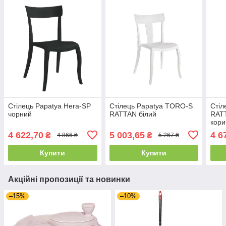
Стілець Papatya Hera-SP
Стілець Papatya TORO-S
Стіл
чорний
RATTAN білий
RAT
кори
4 622,70
5 003,65
4 6
₴
₴
4 866 ₴
5 267 ₴
Купити
Купити
Акційні пропозиції та новинки
–15%
–10%