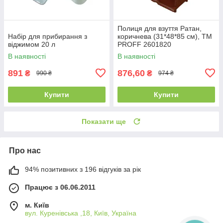
Полиця для взуття Ратан,
Набір для прибирання з
коричнева (31*48*85 см), ТМ
віджимом 20 л
PROFF 2601820
В наявності
В наявності
891
876,60
₴
₴
990 ₴
974 ₴
Купити
Купити
Показати ще
Про нас
94% позитивних з 196 відгуків за рік
Працює з 06.06.2011
м. Київ
вул. Куренівська ,18, Київ, Україна