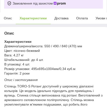
Замовлення під захистом
Опис
Характеристики
Доставка
Оплата
Умови 
Опис
Характеристики
Довжина/ширина/висота: 550 / 490 / 840 (470) мм
Цвет: пісочно-бежевий
Вага: 4,27 кг
Штабельований: до 4 шт.
В упаковці: 4 шт.
Розмір упаковки: 495х695х1004мм/0,34 куб.м
Гарантія: 2 роки
Опис і застосування
Стілець TORO-S Ротанг доступний у широкому діапазоні
кольорів. Ця модель ідеально підходить для приміщень і
вулиць. Спинка стільця випонована під ротанг. Виготовлений з
армованого скловолокном поліпропілену. Стілець можна
укомплектувати м'якими подушками, що робить його