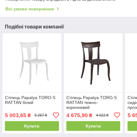
Всі умови повернення
Подібні товари компанії
Стілець Papatya TORO-S
Стілець Papatya TORO-S
Стіл
RATTAN білий
RATTAN темно-
сиді
коричневий
проз
5 003,65
4 675,90
5 6
₴
₴
5 267 ₴
4 922 ₴
Купити
Купити