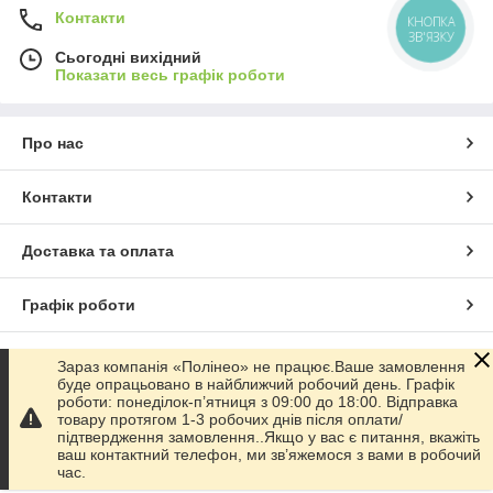
Контакти
КНОПКА
ЗВ'ЯЗКУ
Сьогодні вихідний
Показати весь графік роботи
Про нас
Контакти
Доставка та оплата
Графік роботи
Повна версія сайту
Зараз компанія «Полінео» не працює.Ваше замовлення
буде опрацьовано в найближчий робочий день. Графік
роботи: понеділок-п’ятниця з 09:00 до 18:00. Відправка
Сайт створено на маркетплейсі
Prom.ua
товару протягом 1-3 робочих днів після оплати/
підтвердження замовлення..Якщо у вас є питання, вкажіть
ваш контактний телефон, ми зв’яжемося з вами в робочий
Політика конфіденційності
час.