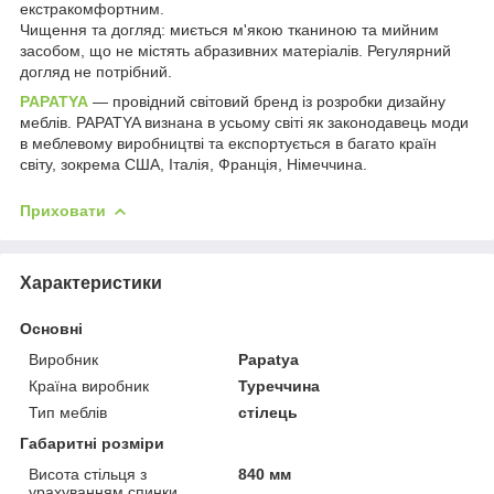
екстракомфортним.
Чищення та догляд: миється м'якою тканиною та мийним
засобом, що не містять абразивних матеріалів. Регулярний
догляд не потрібний.
PAPATYA
— провідний світовий бренд із розробки дизайну
меблів. PAPATYA визнана в усьому світі як законодавець моди
в меблевому виробництві та експортується в багато країн
світу, зокрема США, Італія, Франція, Німеччина.
Приховати
Характеристики
Основні
Виробник
Papatya
Країна виробник
Туреччина
Тип меблів
стілець
Габаритні розміри
Висота стільця з
840 мм
урахуванням спинки