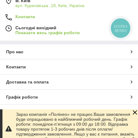
м. Київ
вул. Куренівська ,18, Київ, Україна
Контакти
КНОПКА
Сьогодні вихідний
ЗВ'ЯЗКУ
Показати весь графік роботи
Про нас
Контакти
Доставка та оплата
Графік роботи
Повна версія сайту
Зараз компанія «Полінео» не працює.Ваше замовлення
буде опрацьовано в найближчий робочий день. Графік
роботи: понеділок-п’ятниця з 09:00 до 18:00. Відправка
Сайт створено на маркетплейсі
Prom.ua
товару протягом 1-3 робочих днів після оплати/
підтвердження замовлення..Якщо у вас є питання, вкажіть