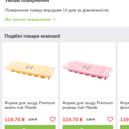
Умови повернення
Повернення товару впродовж 14 днів за домовленістю
Всі умови повернення
Подібні товари компанії
Форма для льоду Premium
Форма для льоду Premium
Форм
жовта Irak Plastik
рожева Irak Plastik
фіол
119,70
119,70
119
₴
₴
126 ₴
126 ₴