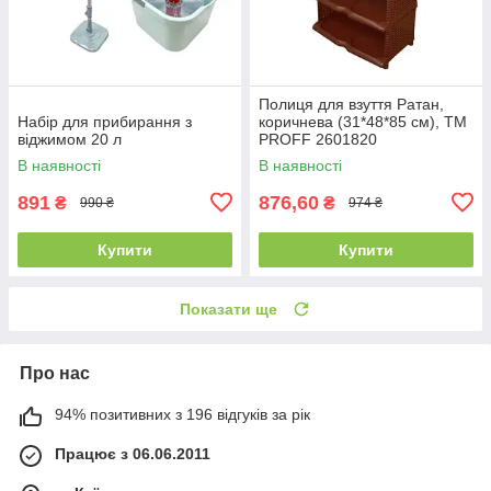
Полиця для взуття Ратан,
Набір для прибирання з
коричнева (31*48*85 см), ТМ
віджимом 20 л
PROFF 2601820
В наявності
В наявності
891
876,60
₴
₴
990 ₴
974 ₴
Купити
Купити
Показати ще
Про нас
94% позитивних з 196 відгуків за рік
Працює з 06.06.2011