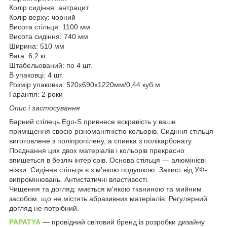
Колір сидіння: антрацит
Колір верху: чорний
Висота стільця: 1100 мм
Висота сидіння: 740 мм
Ширина: 510 мм
Вага: 6,2 кг
Штабельований: по 4 шт.
В упаковці: 4 шт.
Розмір упаковки: 520х690х1220мм/0,44 куб.м
Гарантія: 2 роки
Опис і застосування
Барний стілець Ego-S привнесе яскравість у ваше
приміщення своєю різноманітністю кольорів. Сидіння стільця
виготовлене з поліпропілену, а спинка з полікарбонату.
Поєднання цих двох матеріалів і кольорів прекрасно
впишеться в безліч інтер'єрів. Основа стільця — алюмінієві
ніжки. Сидіння стільця є з м'якою подушкою. Захист від УФ-
випромінювань. Антистатичні властивості.
Чищення та догляд: миється м'якою тканиною та мийним
засобом, що не містять абразивних матеріалів. Регулярний
догляд не потрібний.
PAPATYA
— провідний світовий бренд із розробки дизайну