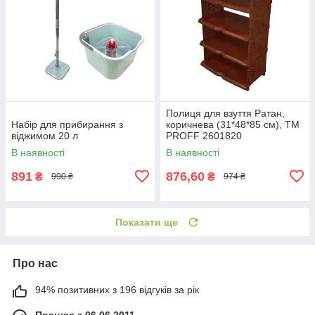
Полиця для взуття Ратан,
Набір для прибирання з
коричнева (31*48*85 см), ТМ
віджимом 20 л
PROFF 2601820
В наявності
В наявності
891
876,60
₴
₴
990 ₴
974 ₴
Показати ще
Про нас
94% позитивних з 196 відгуків за рік
Працює з 06.06.2011