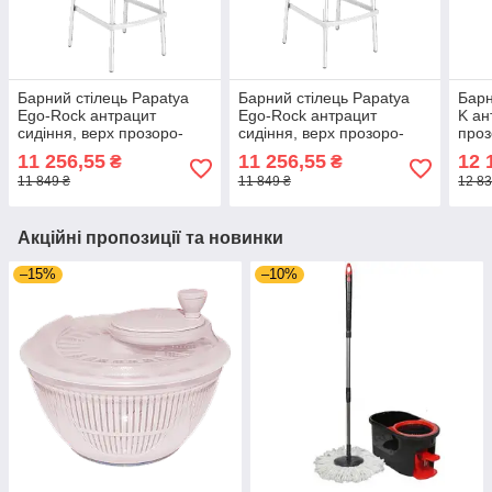
Барний стілець Papatya
Барний стілець Papatya
Барн
Ego-Rock антрацит
Ego-Rock антрацит
K ан
сидіння, верх прозоро-
сидіння, верх прозоро-
проз
димчастий
зелений
11 256,55
11 256,55
12 
₴
₴
11 849 ₴
11 849 ₴
12 83
Акційні пропозиції та новинки
–15%
–10%