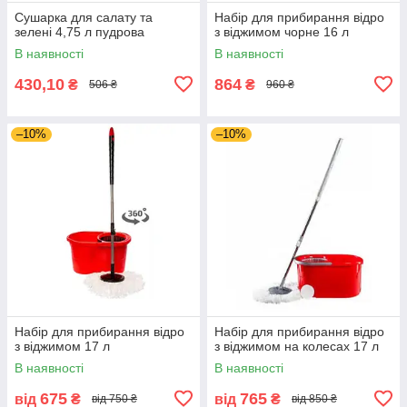
Сушарка для салату та
Набір для прибирання відро
зелені 4,75 л пудрова
з віджимом чорне 16 л
В наявності
В наявності
430,10
864
₴
₴
506 ₴
960 ₴
–10%
–10%
Набір для прибирання відро
Набір для прибирання відро
з віджимом 17 л
з віджимом на колесах 17 л
В наявності
В наявності
675
765
від
₴
від
₴
від 750 ₴
від 850 ₴