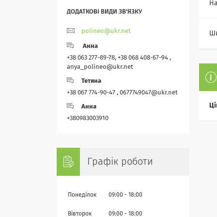
На
polineo@ukr.net
Ши
Анна
+38 063 277-89-78, +38 068 408-67-94 ,
anya_polineo@ukr.net
Тетяна
+38 067 774-90-47 , 0677749047@ukr.net
Ці
Анна
+380983003910
Графік роботи
Понеділок
09:00
18:00
Вівторок
09:00
18:00