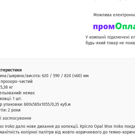
У компанії підключені е
будь-який товар не поки
ктеристики
на/ширина/висота: 620 / 590 / 820 (460) мм
 прозоро-чистий
5,38 кг
ельований: немає
ковці: 1 шт.
р упаковки: 600х565х1055/0,35 куб.м
тія: 2 роки
 і застосування
о Iroko дало нове дихання до колекції. Крісло Opal Wox Iroko поєдн
манітність колірної палітри від жовто-коричневого до темно-коричн