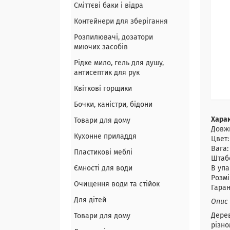
Сміттєві баки і відра
Контейнери для зберігання
Розпилювачі, дозатори
миючих засобів
Рідке мило, гель для душу,
антисептик для рук
Квіткові горщики
Бочки, каністри, бідони
Хара
Товари для дому
Довжи
Кухонне приладдя
Цвет:
Вага: 
Пластикові меблі
Штаб
Ємності для води
В упа
Розмі
Очищення води та стійок
Гаран
Для дітей
Опис
Дерев
Товари для дому
різно