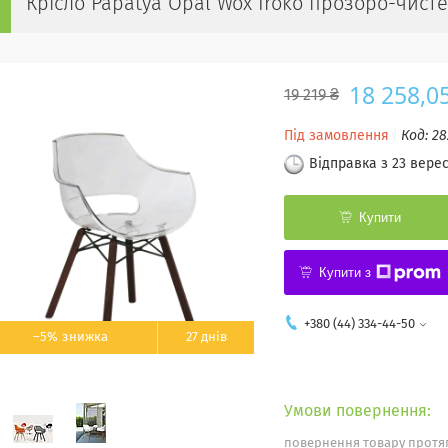
Крісло Papatya Opal Wox Iroko прозоро-чисте
18 258,0
19 219 ₴
Під замовлення
Код:
28
Відправка з 23 вере
Купити
Купити з
+380 (44) 334-44-50
–5%
27 днів
повернення товару протяг