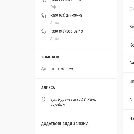
Офіс
Г
+380 (63) 277-89-78
Анна
Ви
+380 (98) 300-39-10
Анна
К
Ва
ПП "Полінео"
Ви
вул. Куренівська ,18, Київ,
Гл
Україна
На