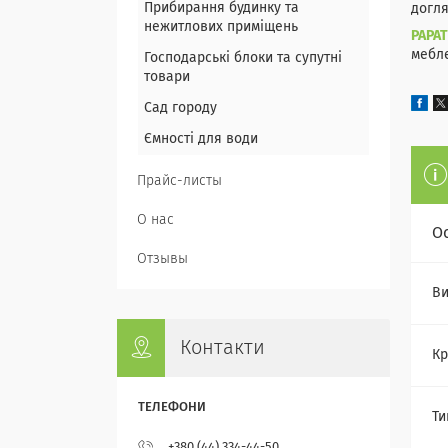
Прибирання будинку та
догля
нежитлових приміщень
PAPA
мебле
Господарські блоки та супутні
товари
Сад городу
Ємності для води
Прайс-листы
О нас
О
Отзывы
Ви
Контакти
Кр
Ти
+380 (44) 334-44-50