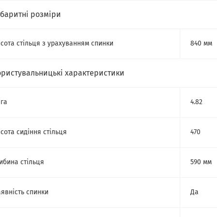
абаритні розміри
сота стільця з урахуванням спинки
840 мм
ористувальницькі характеристики
га
4.82
сота сидіння стільця
470
ибина стільця
590 мм
явність спинки
Да