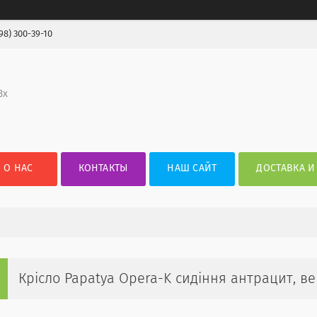
98) 300-39-10
3х
О НАС
КОНТАКТЫ
НАШ САЙТ
ДОСТАВКА И
Крісло Papatya Opera-K сидіння антрацит, 