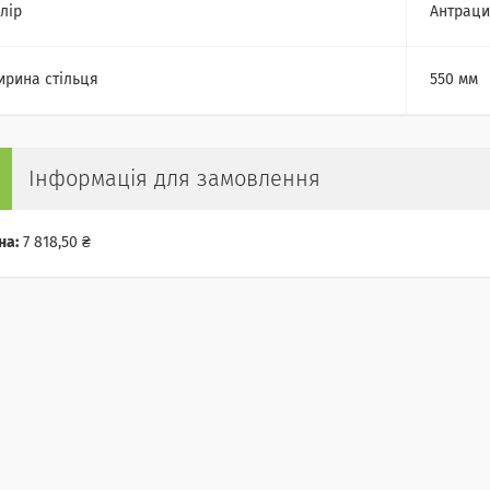
лір
Антраци
рина стільця
550 мм
Інформація для замовлення
на:
7 818,50 ₴