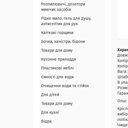
Розпилювачі, дозатори
миючих засобів
Рідке мило, гель для душу,
антисептик для рук
Квіткові горщики
Бочки, каністри, бідони
Хара
Товари для дому
Довжи
Кухонне приладдя
Колір
Колір
Пластикові меблі
Вага: 
Ємності для води
Штабе
В упа
Очищення води та стійок
Розмі
Гаран
Для дітей
Опис
Товари для дому
Крісл
Для кухні
вибір
полік
Відра
Чищен