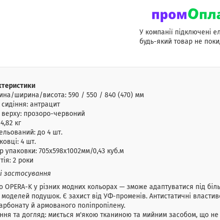
У компанії підключені е
будь-який товар не поки
ктеристики
на/ширина/висота: 590 / 550 / 840 (470) мм
 сидіння: антрацит
 верху: прозоро-червоний
4,82 кг
льований: до 4 шт.
ковці: 4 шт.
р упаковки: 705х598х1002мм/0,43 куб.м
тія: 2 роки
 і застосування
о OPERA-K у різних модних кольорах — зможе адаптуватися під біль
 моделей подушок. Є захист від УФ-променів. Антистатичні властиво
арбонату й армованого поліпропілену.
ня та догляд: миється м'якою тканиною та мийним засобом, що не 