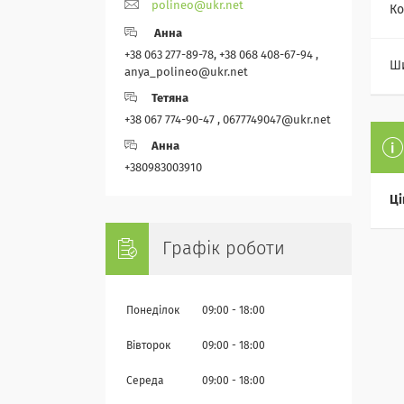
polineo@ukr.net
Ко
Анна
+38 063 277-89-78, +38 068 408-67-94 ,
Ши
anya_polineo@ukr.net
Тетяна
+38 067 774-90-47 , 0677749047@ukr.net
Анна
+380983003910
Ці
Графік роботи
Понеділок
09:00
18:00
Вівторок
09:00
18:00
Середа
09:00
18:00