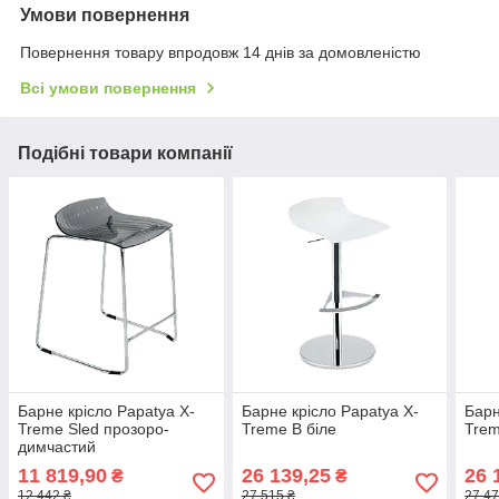
Умови повернення
Повернення товару впродовж 14 днів за домовленістю
Всі умови повернення
Подібні товари компанії
Барне крісло Papatya X-
Барне крісло Papatya X-
Барн
Treme Sled прозоро-
Treme B біле
Trem
димчастий
11 819,90
26 139,25
26 
₴
₴
12 442 ₴
27 515 ₴
27 47