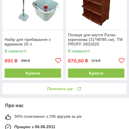
Полиця для взуття Ратан,
Набір для прибирання з
коричнева (31*48*85 см), ТМ
віджимом 20 л
PROFF 2601820
В наявності
В наявності
891
876,60
₴
₴
990 ₴
974 ₴
Купити
Купити
Показати ще
Про нас
94% позитивних з 196 відгуків за рік
Працює з 06.06.2011