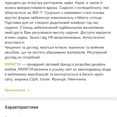
підходить до інтер'єру ресторанів, кафе, барів, а також їх
можна використовувати вдома. Сидіння з полікарбонату, яке
обертається на 360 ⁇. Суцільно з неіржавкої сталі основа
круглої форми забезпечує максимальну стійкість стільця.
Підставка для ніг створює додатковий комфорт під час
сидіння. Стілець забезпечений підіймальним механізмом,
який дасть Вам регулювати висоту сидіння. Доступні варіанти
м'яких сидінь. Захист від УФ-випромінювань. Антистатичні
властивості.
Чищення та догляд: миється м'якою тканиною та мийним
засобом, що не містять абразивних матеріалів. Регулярний
догляд не потрібний.
PAPATYA
— провідний світовий бренд із розробки дизайну
меблів. PAPATYA визнана в усьому світі як законодавець моди
в меблевому виробництві та експортується в багато країн
світу, зокрема США, Італія, Франція, Німеччина.
Приховати
Характеристики