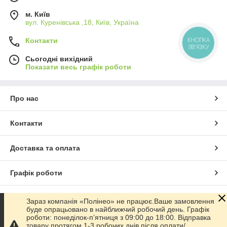
м. Київ
вул. Куренівська ,18, Київ, Україна
КНОПКА
Контакти
ЗВ'ЯЗКУ
Сьогодні вихідний
Показати весь графік роботи
Про нас
Контакти
Доставка та оплата
Графік роботи
Повна версія сайту
Зараз компанія «Полінео» не працює.Ваше замовлення
буде опрацьовано в найближчий робочий день. Графік
роботи: понеділок-п’ятниця з 09:00 до 18:00. Відправка
Сайт створено на маркетплейсі
Prom.ua
товару протягом 1-3 робочих днів після оплати/