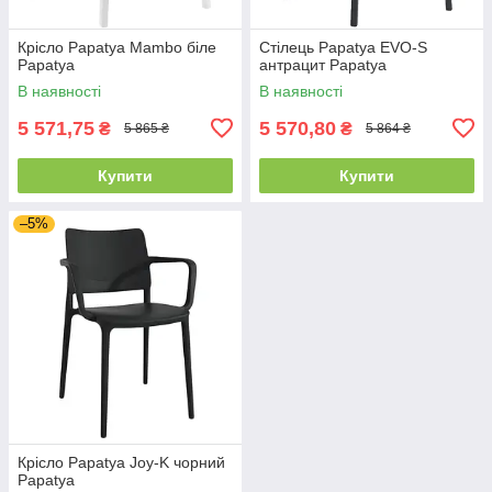
Крісло Papatya Mambo біле
Стілець Papatya EVO-S
Papatya
антрацит Papatya
В наявності
В наявності
5 571,75
5 570,80
₴
₴
5 865 ₴
5 864 ₴
Купити
Купити
–5%
Крісло Papatya Joy-K чорний
Papatya