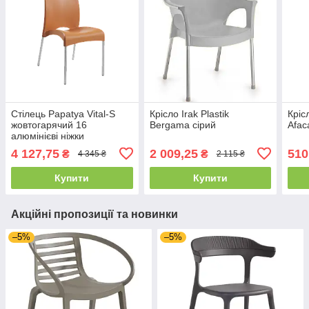
Стілець Papatya Vital-S
Крісло Irak Plastik
Кріс
жовтогарячий 16
Bergama сірий
Afac
алюмінієві ніжки
4 127,75
2 009,25
510
₴
₴
4 345 ₴
2 115 ₴
Купити
Купити
Акційні пропозиції та новинки
–5%
–5%