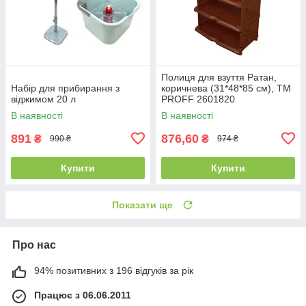
Полиця для взуття Ратан,
Набір для прибирання з
коричнева (31*48*85 см), ТМ
віджимом 20 л
PROFF 2601820
В наявності
В наявності
891
876,60
₴
₴
990 ₴
974 ₴
Купити
Купити
Показати ще
Про нас
94% позитивних з 196 відгуків за рік
Працює з 06.06.2011