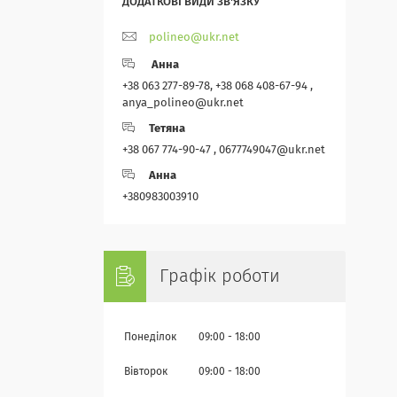
polineo@ukr.net
Анна
+38 063 277-89-78, +38 068 408-67-94 ,
anya_polineo@ukr.net
Тетяна
+38 067 774-90-47 , 0677749047@ukr.net
Анна
+380983003910
Графік роботи
Понеділок
09:00
18:00
Вівторок
09:00
18:00