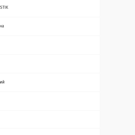
STIK
на
ий