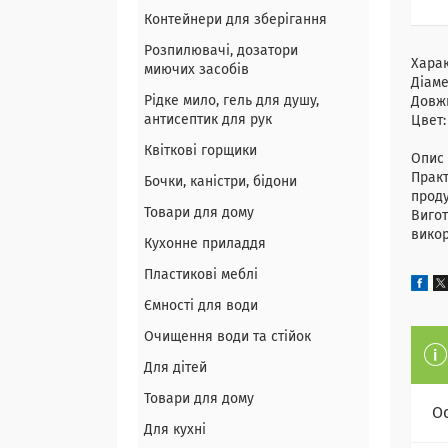
Контейнери для зберігання
Розпилювачі, дозатори
Хара
миючих засобів
Діаме
Рідке мило, гель для душу,
Довж
антисептик для рук
Цвет:
Квіткові горщики
Опис 
Практ
Бочки, каністри, бідони
проду
Товари для дому
Вигот
викор
Кухонне приладдя
Пластикові меблі
Ємності для води
Очищення води та стійок
Для дітей
Товари для дому
О
Для кухні