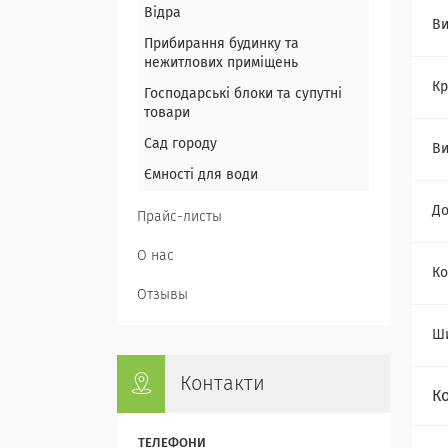
Відра
Ви
Прибирання будинку та
нежитлових приміщень
Кр
Господарські блоки та супутні
товари
Сад городу
Ви
Ємності для води
Д
Прайс-листы
О нас
Ко
Отзывы
Ш
Контакти
К