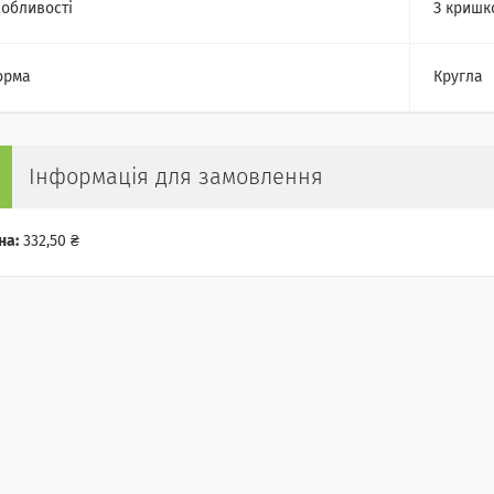
обливості
З криш
орма
Кругла
Інформація для замовлення
на:
332,50 ₴