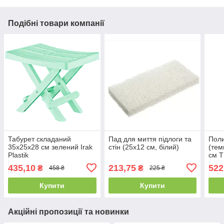
Подібні товари компанії
Табурет складаний
Пад для миття підлоги та
Поли
35x25x28 см зелений Irak
стін (25x12 см, білий)
(тем
Plastik
см Т
435,10
213,75
522
₴
₴
458 ₴
225 ₴
Купити
Купити
Акційні пропозиції та новинки