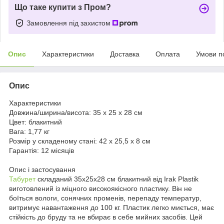
Що таке купити з Пром?
Замовлення під захистом
Опис
Характеристики
Доставка
Оплата
Умови п
Опис
Характеристики
Довжина/ширина/висота:
35 x 25 x 28 см
Цвет:
блакитний
Вага:
1,77 кг
Розмір у складеному стані:
42 х 25,5 х 8 см
Гарантія:
12 місяців
Опис і застосування
Табурет
складаний 35x25x28 см блакитний від Irak Plastik
виготовлений із міцного високоякісного пластику. Він не
боїться вологи, сонячних променів, перепаду температур,
витримує навантаження до 100 кг. Пластик легко миється, має
стійкість до бруду та не вбирає в себе мийних засобів. Цей