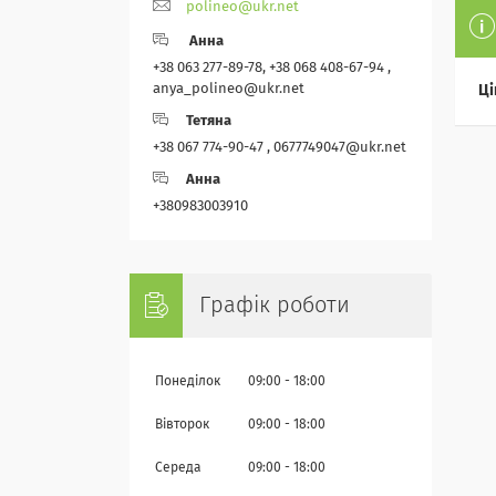
polineo@ukr.net
Анна
+38 063 277-89-78, +38 068 408-67-94 ,
anya_polineo@ukr.net
Ці
Тетяна
+38 067 774-90-47 , 0677749047@ukr.net
Анна
+380983003910
Графік роботи
Понеділок
09:00
18:00
Вівторок
09:00
18:00
Середа
09:00
18:00