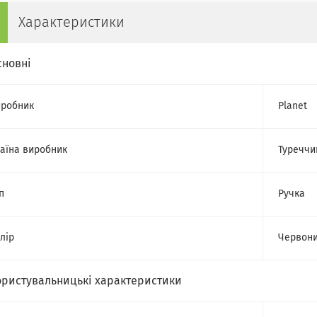
Характеристики
сновні
робник
Planet
аїна виробник
Туреччи
п
Ручка
лір
Червон
ористувальницькі характеристики