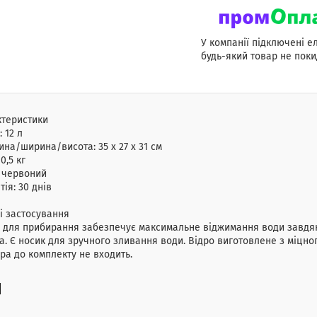
У компанії підключені е
будь-який товар не поки
ктеристики
:
12 л
ина/ширина/висота:
35 х 27 х 31 см
:
0,5 кг
червоний
тія:
30 днів
і застосування
 для прибирання забезпечує максимальне віджимання води завдяк
а. Є носик для зручного зливання води. Відро виготовлене з міцно
а до комплекту не входить.