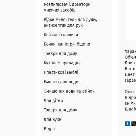
Розпилювачі, дозатори
миючих засобів
Рідке мило, гель для душу,
антисептик для рук
Квіткові горщики
Бочки, каністри, бідони
Хара
Товари для дому
Об'єм
Кухонне приладдя
Довж
Вага
Пластикові меблі
Цвет:
Гаран
Ємності для води
Очищення води та стійок
Опис 
Відро
Для дітей
знімн
Швабр
Товари для дому
Для кухні
Відра