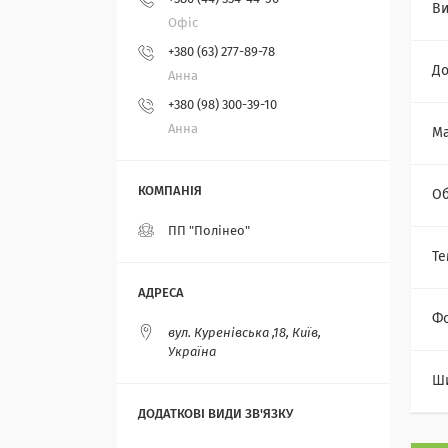
Ви
Офіс
+380 (63) 277-89-78
Д
Анна
+380 (98) 300-39-10
Анна
Ма
Об
ПП "Полінео"
Те
Ф
вул. Куренівська ,18, Київ,
Україна
Ш