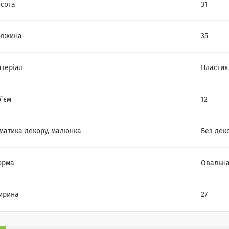
сота
31
овжина
35
теріал
Пластик
`єм
12
матика декору, малюнка
Без дек
орма
Овальн
ирина
27