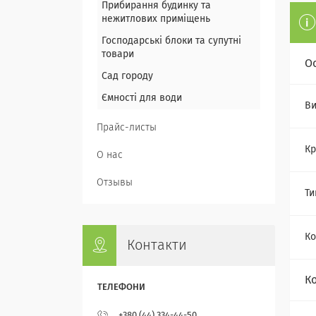
Прибирання будинку та
нежитлових приміщень
Господарські блоки та супутні
товари
О
Сад городу
Ємності для води
Ви
Прайс-листы
Кр
О нас
Отзывы
Ти
Ко
Контакти
К
+380 (44) 334-44-50