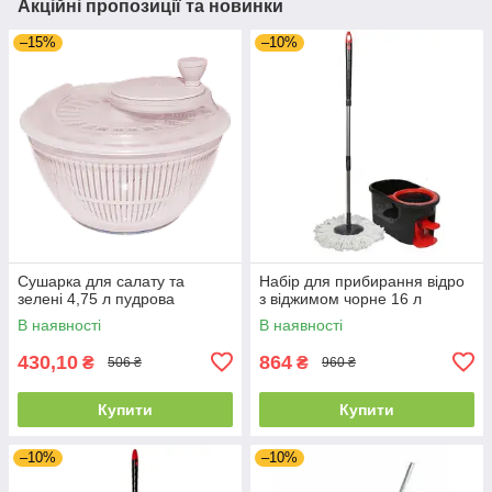
Акційні пропозиції та новинки
–15%
–10%
Сушарка для салату та
Набір для прибирання відро
зелені 4,75 л пудрова
з віджимом чорне 16 л
В наявності
В наявності
430,10
864
₴
₴
506 ₴
960 ₴
Купити
Купити
–10%
–10%