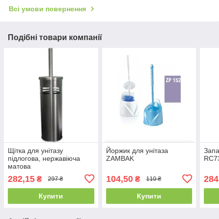
Всі умови повернення
Подібні товари компанії
Щітка для унітазу
Йоржик для унітаза
Запа
підлогова, нержавіюча
ZAMBAK
RC7
матова
282,15
104,50
284
₴
₴
297 ₴
110 ₴
Купити
Купити