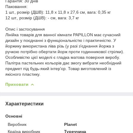
Гарантія:
30 днів
Паковання:
1 шт., розмір (ДШВ): 11,8 х 11,8 х 27,6 см, вага: 0,35 кг
12 шт., розмір (ДШВ): - см, вага: 3,7 кг
Опис і застосування
Лінійка товарів для ванної кімнати PAPILLON має сучасний
дизайн у поєднанні з функціональністю і практичністю. У
йоржику використана ліва різь (у разі з'єднання йоржа з
ручкою потрібно обертати йорж проти годинникової стрілки).
Особливістю цієї моделі є гладка матова поверхня виробу.
Палітра пастельних кольорів дає змогу вибрати необхідний
предмет під будь-який інтер'єр. Товар виготовлений із
якісного пластику.
Приховати
Характеристики
Основні
Виробник
Planet
Країна виробник
Туреччина