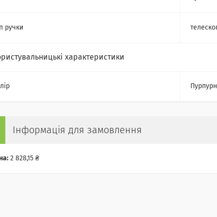
п ручки
телеско
ористувальницькі характеристики
лір
Пурпур
Інформація для замовлення
на:
2 828,15 ₴