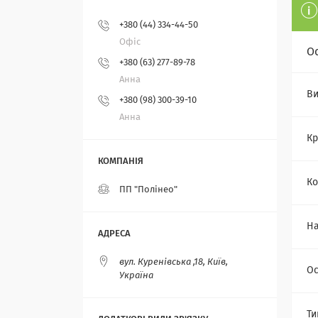
+380 (44) 334-44-50
Офіс
О
+380 (63) 277-89-78
Анна
Ви
+380 (98) 300-39-10
Анна
Кр
Ко
ПП "Полінео"
На
вул. Куренівська ,18, Київ,
Ос
Україна
Ти