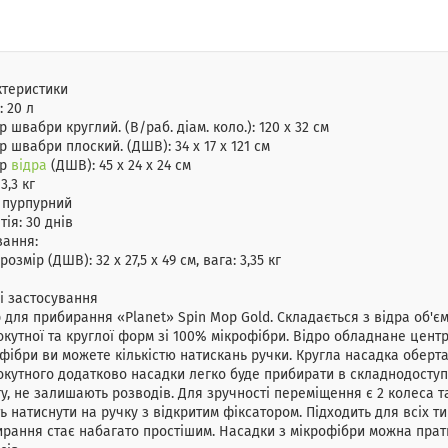
ктеристики
:
20 л
р швабри круглий. (В/раб. діам. коло.):
120 х 32 см
р швабри плоский. (ДШВ):
34 х 17 х 121 см
ір
відра
(ДШВ):
45 х 24 х 24 см
:
3,3 кг
:
пурпурний
тія:
30 днів
вання:
 розмір (ДШВ): 32 х 27,5 х 49 см, вага: 3,35 кг
і застосування
 для прибирання «Planet» Spin Mop Gold. Складається з відра об'єм
кутної та круглої форм зі 100% мікрофібри. Відро обладнане цент
фібри ви можете кількістю натискань ручки. Кругла насадка оберта
кутного додатково насадки легко буде прибирати в складнодоступ
у, не залишають розводів. Для зручності переміщення є 2 колеса 
ь натиснути на ручку з відкритим фіксатором. Підходить для всіх 
рання стає набагато простішим. Насадки з мікрофібри можна прат