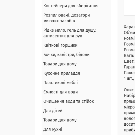
Контейнери для зберігання
Розпилювачі, дозатори
миючих засобів
Хара
Рідке мило, гель для душу,
Об'єм
антисептик для рук
Розмі
Розмі
Квіткові горщики
Розм
Бочки, каністри, бідони
Вага
Цвет
Товари для дому
Гаран
Пако
Кухонне приладдя
1 шт.,
Пластикові меблі
Опис 
Ємності для води
Набір
Очищення води та стійок
прямо
мікро
Для дітей
прямо
волог
Товари для дому
досит
Для кухні
приби