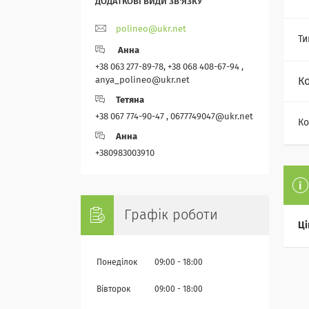
polineo@ukr.net
Ти
Анна
+38 063 277-89-78, +38 068 408-67-94 ,
anya_polineo@ukr.net
К
Тетяна
+38 067 774-90-47 , 0677749047@ukr.net
Ко
Анна
+380983003910
Графік роботи
Ці
Понеділок
09:00
18:00
Вівторок
09:00
18:00