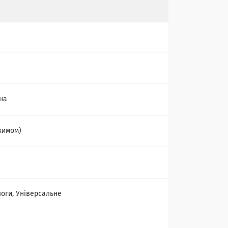
на
джимом)
логи, Універсальне