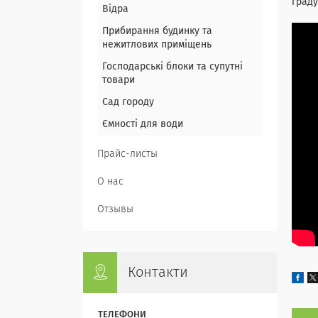
граду
Відра
Прибирання будинку та
нежитлових приміщень
Господарські блоки та супутні
товари
Сад городу
Ємності для води
Прайс-листы
О нас
Отзывы
Контакти