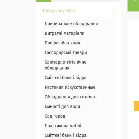
Товары и услуги
Прибиральне обладнання
Витратні матеріали
Професійна хімія
Господарські товари
Санітарно-гігієнічне
обладнання
Сміттєві баки і відра
Растения искусственные
Обладнання для готелів
Ємності для води
Сад город
Пластикова меблі
Сміттєві баки і відра