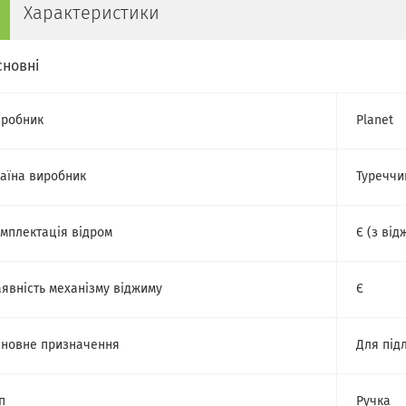
Характеристики
сновні
робник
Planet
аїна виробник
Туреччи
мплектація відром
Є (з ві
явність механізму віджиму
Є
новне призначення
Для під
п
Ручка