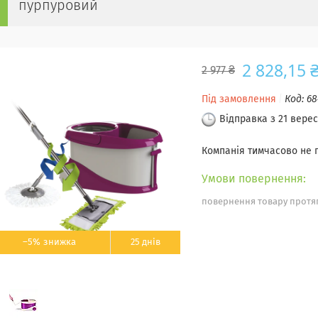
пурпуровий
2 828,15 
2 977 ₴
Під замовлення
Код:
68
Відправка з 21 вере
Компанія тимчасово не
повернення товару протяг
–5%
25 днів