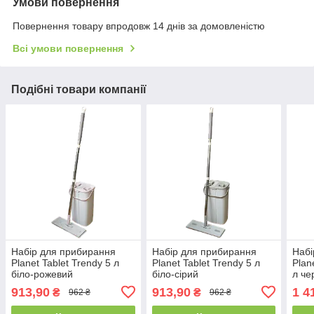
Умови повернення
Повернення товару впродовж 14 днів за домовленістю
Всі умови повернення
Подібні товари компанії
Набір для прибирання
Набір для прибирання
Набі
Planet Tablet Trendy 5 л
Planet Tablet Trendy 5 л
Plan
біло-рожевий
біло-сірий
л че
913,90
913,90
1 4
₴
₴
962 ₴
962 ₴