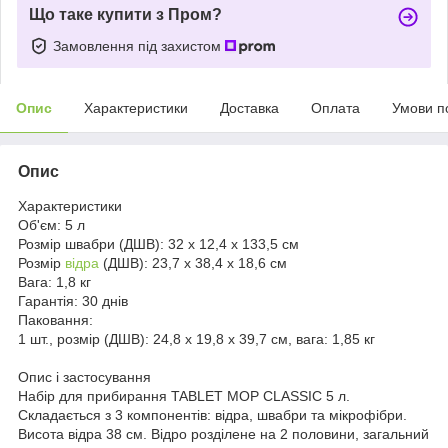
Що таке купити з Пром?
Замовлення під захистом
Опис
Характеристики
Доставка
Оплата
Умови п
Опис
Характеристики
Об'єм:
5 л
Розмір швабри (ДШВ):
32 х 12,4 х 133,5 см
Розмір
відра
(ДШВ):
23,7 х 38,4 х 18,6 см
Вага:
1,8 кг
Гарантія:
30 днів
Паковання:
1 шт., розмір (ДШВ): 24,8 х 19,8 х 39,7 см, вага: 1,85 кг
Опис і застосування
Набір для прибирання TABLET MOP CLASSIC 5 л.
Складається з 3 компонентів: відра, швабри та мікрофібри.
Висота відра 38 см. Відро розділене на 2 половини, загальний