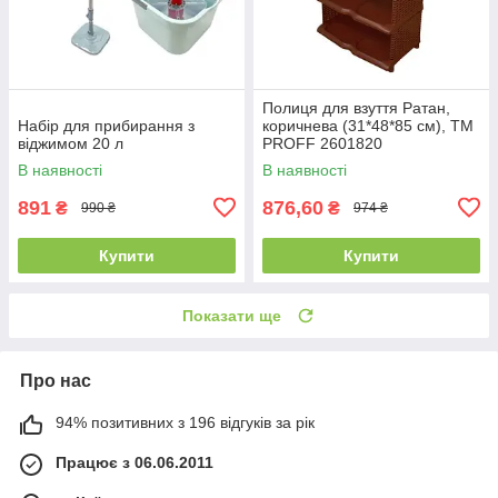
Полиця для взуття Ратан,
Набір для прибирання з
коричнева (31*48*85 см), ТМ
віджимом 20 л
PROFF 2601820
В наявності
В наявності
891
876,60
₴
₴
990 ₴
974 ₴
Купити
Купити
Показати ще
Про нас
94% позитивних з 196 відгуків за рік
Працює з 06.06.2011