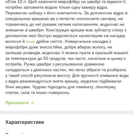
об'єм 10 л. Щоб намочити мікрофібру на швабрі та віджати її,
потрібно заповнити водою тільки одну камеру відра.
Перевагою набору є його компактність. За допомогою відра зі
спеціальною кришкою ви з легкістю ополоснете ганчірку, не
торкаючись до неї руками легким натисканням, водночас не
знімаючи зі швабри. Конструкція кришки має зубчасту стінку з
допомогою якої бісстро видаляється налиплішим на насадку
волосся й
інше
дрібне сміття. Універсальна насадка з
мікрофібри дуже зносостійка, добре вбирає вологу, не
залишає розводів, водночас її можна прати в пральній машині
за температури до 50 градусів, так часто, наскільки в цьому є
потреба. Ручка швабри з регульованою довжиною
складається з декількох частин, які легко зібрати та розібрати,
у такий спосіб регулюючи висоту. Для зручності зливання води
з відра рекомендується зняти кришку, акуратно підіймаючи
бічні засувки. Чудово підходить для ламінату, лінолеуму,
плитки, скла та інших поверхонь.
Приховати
Характеристики