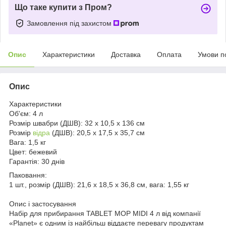
Що таке купити з Пром?
Замовлення під захистом
Опис
Характеристики
Доставка
Оплата
Умови п
Опис
Характеристики
Об'єм:
4 л
Розмір швабри (ДШВ):
32 х 10,5 х 136 см
Розмір
відра
(ДШВ):
20,5 х 17,5 х 35,7 см
Вага:
1,5 кг
Цвет:
бежевий
Гарантія:
30 днів
Паковання:
1 шт., розмір (ДШВ): 21,6 х 18,5 х 36,8 см, вага: 1,55 кг
Опис і застосування
Набір для прибирання TABLET MOP MIDI 4 л від компанії
«Planet» є одним із найбільш віддаєте перевагу продуктам