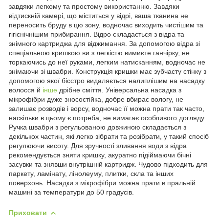
завдяки легкому та простому використанню. Завдяки
відтискній камері, що міститься у відрі, ваша тканина не
переносить бруду в цю зону, водночас виходить чистішим та
гігієнічнішим прибирання. Відро складається з відра та
знімного картриджа для віджимання. За допомогою відра зі
спеціальною кришкою ви з легкістю вимиєте ганчірку, не
торкаючись до неї руками, легким натисканням, водночас не
знімаючи зі швабри. Конструкція кришки має зубчасту стінку з
допомогою якої бісстро видаляється налиплішим на насадку
волосся й
інше
дрібне сміття. Універсальна насадка з
мікрофібри дуже зносостійка, добре вбирає вологу, не
залишає розводів і ворсу, водночас її можна прати так часто,
наскільки в цьому є потреба, не вимагає особливого догляду.
Ручка швабри з регульованою довжиною складається з
декількох частин, які легко зібрати та розібрати, у такий спосіб
регулюючи висоту. Для зручності зливання води з відра
рекомендується зняти кришку, акуратно підіймаючи бічні
засувки та знявши внутрішній картридж. Чудово підходить для
паркету, ламінату, лінолеуму, плитки, скла та інших
поверхонь. Насадки з мікрофібри можна прати в пральній
машині за температури до 50 градусів.
Приховати