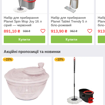
Набір для прибирання
Набір для прибирання
Набі
Planet Spin Mop Joy 16 л
Planet Tablet Trendy 5 л
Plan
сірий — червоний
біло-рожевий
біло
891,10
913,90
913
₴
₴
938 ₴
962 ₴
Купити
Купити
Акційні пропозиції та новинки
–15%
–10%