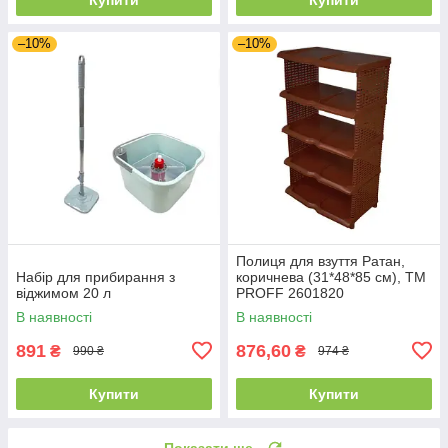
–10%
–10%
Полиця для взуття Ратан,
Набір для прибирання з
коричнева (31*48*85 см), ТМ
віджимом 20 л
PROFF 2601820
В наявності
В наявності
891
876,60
₴
₴
990 ₴
974 ₴
Купити
Купити
Показати ще