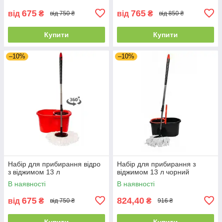
675
765
від
₴
від
₴
від 750 ₴
від 850 ₴
Купити
Купити
–10%
–10%
Набір для прибирання відро
Набір для прибирання з
з віджимом 13 л
віджимом 13 л чорний
В наявності
В наявності
675
824,40
від
₴
₴
від 750 ₴
916 ₴
Купити
Купити