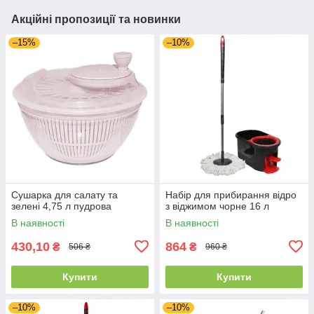
Акційні пропозиції та новинки
–15%
–10%
Сушарка для салату та
Набір для прибирання відро
зелені 4,75 л пудрова
з віджимом чорне 16 л
В наявності
В наявності
430,10
864
₴
₴
506 ₴
960 ₴
Купити
Купити
–10%
–10%