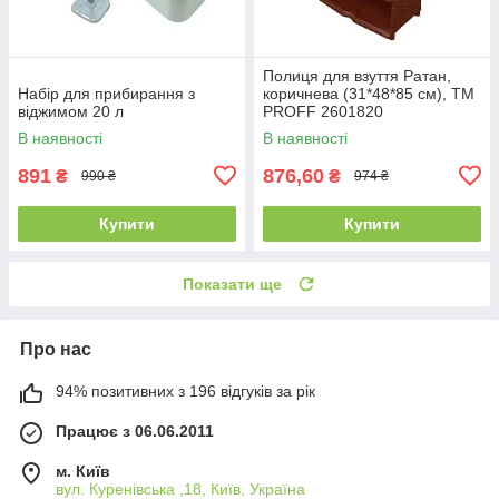
Полиця для взуття Ратан,
Набір для прибирання з
коричнева (31*48*85 см), ТМ
віджимом 20 л
PROFF 2601820
В наявності
В наявності
891
876,60
₴
₴
990 ₴
974 ₴
Купити
Купити
Показати ще
Про нас
94% позитивних з 196 відгуків за рік
Працює з 06.06.2011
м. Київ
вул. Куренівська ,18, Київ, Україна