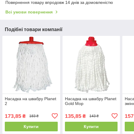
Повернення товару впродовж 14 днів за домовленістю
Всі умови повернення
Подібні товари компанії
Насадка на швабру Planet
Насадка на швабру Planet
Наса
2
Gold Mop
змін
173,85
135,85
157
₴
₴
183 ₴
143 ₴
Купити
Купити