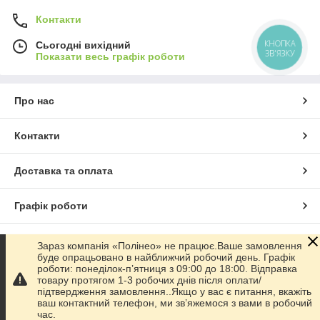
Контакти
КНОПКА
Сьогодні вихідний
ЗВ'ЯЗКУ
Показати весь графік роботи
Про нас
Контакти
Доставка та оплата
Графік роботи
Повна версія сайту
Зараз компанія «Полінео» не працює.Ваше замовлення
буде опрацьовано в найближчий робочий день. Графік
роботи: понеділок-п’ятниця з 09:00 до 18:00. Відправка
Сайт створено на маркетплейсі
Prom.ua
товару протягом 1-3 робочих днів після оплати/
підтвердження замовлення..Якщо у вас є питання, вкажіть
ваш контактний телефон, ми зв’яжемося з вами в робочий
Політика конфіденційності
час.