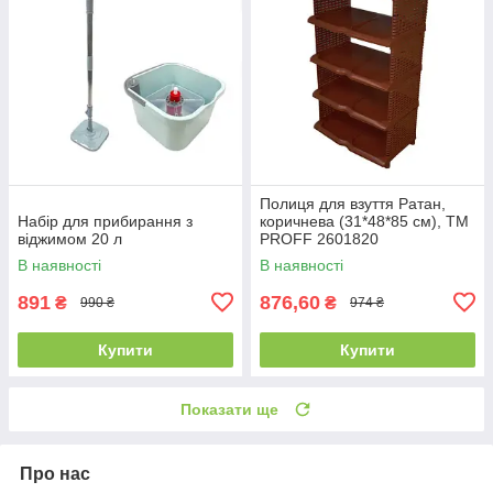
Полиця для взуття Ратан,
Набір для прибирання з
коричнева (31*48*85 см), ТМ
віджимом 20 л
PROFF 2601820
В наявності
В наявності
891
876,60
₴
₴
990 ₴
974 ₴
Купити
Купити
Показати ще
Про нас