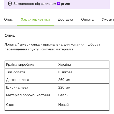
Замовлення під захистом
Опис
Характеристики
Доставка
Оплата
Умови 
Опис
Лопата " американка - призначена для копання підбору і
переміщення грунту і сипучих матеріалів
Країна виробник
Україна
Тип лопати
Штикова
Довжина леза
260 мм
Ширина леза
220 мм
Матеріал робочої частини
Сталь
Стан
Новий