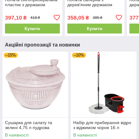
пластик з держаком
дерев'яним держаком
дер
397,10
358,05
377
₴
₴
418 ₴
385 ₴
Купити
Купити
Акційні пропозиції та новинки
–15%
–10%
Сушарка для салату та
Набір для прибирання відро
зелені 4,75 л пудрова
з віджимом чорне 16 л
В наявності
В наявності