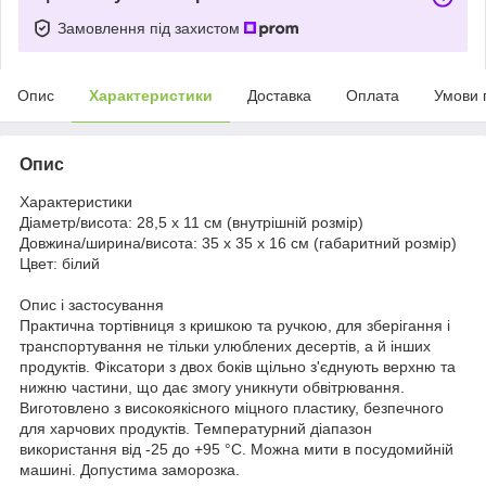
Замовлення під захистом
Опис
Характеристики
Доставка
Оплата
Умови 
Опис
Характеристики
Діаметр/висота:
28,5 x 11 см (внутрішній розмір)
Довжина/ширина/висота:
35 x 35 x 16 см (габаритний розмір)
Цвет:
білий
Опис і застосування
Практична тортівниця з кришкою та ручкою, для зберігання і
транспортування не тільки улюблених десертів, а й інших
продуктів. Фіксатори з двох боків щільно з'єднують верхню та
нижню частини, що дає змогу уникнути обвітрювання.
Виготовлено з високоякісного міцного пластику, безпечного
для харчових продуктів. Температурний діапазон
використання від -25 до +95 °C. Можна мити в посудомийній
машині. Допустима заморозка.