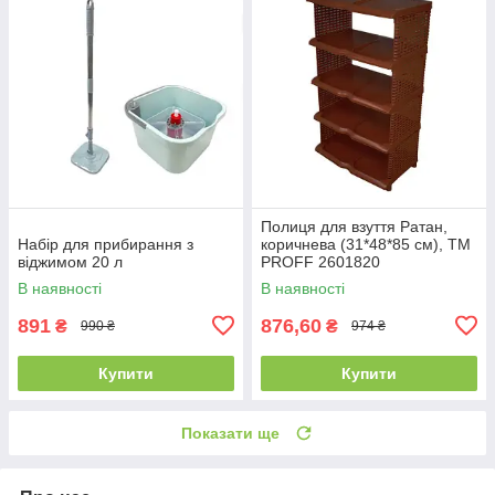
Полиця для взуття Ратан,
Набір для прибирання з
коричнева (31*48*85 см), ТМ
віджимом 20 л
PROFF 2601820
В наявності
В наявності
891
876,60
₴
₴
990 ₴
974 ₴
Купити
Купити
Показати ще