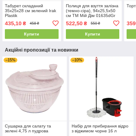
Табурет складаний
Полиця для взуття залізна
Торт
35x25x28 см зелений Irak
(темно-сіра), 94x25,5x50
Plastik
см ТМ Мій Дім 01635dGr
435,10
522,50
359
₴
₴
458 ₴
550 ₴
Купити
Купити
Акційні пропозиції та новинки
–15%
–10%
Сушарка для салату та
Набір для прибирання відро
зелені 4,75 л пудрова
з віджимом чорне 16 л