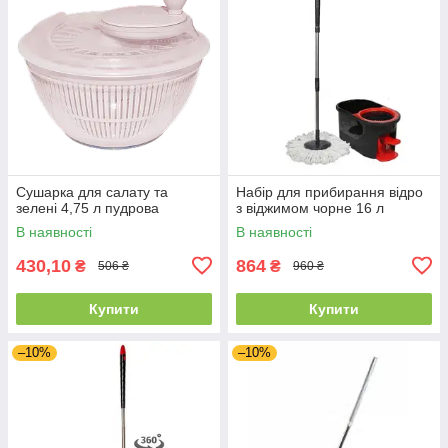
Сушарка для салату та
Набір для прибирання відро
зелені 4,75 л пудрова
з віджимом чорне 16 л
В наявності
В наявності
430,10
864
₴
₴
506 ₴
960 ₴
Купити
Купити
–10%
–10%