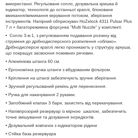
використанні. Регульоване сопло, дозувальна кришка й
індикатор, технологія до останньої краплі, блоковане
вмикання/вимикання керування потоком, зберігання
інструментів. Напірний обприскувач HoZelock 4311 Pulsar Plus
7 л + багаторежимна форсунка "Multi Nuzzle" у комплекті.
• Сопло 3-в-1, з регулюванням подавання розчину від
струменя до дрібнодисперсного розпилення «облако».
Дрібнодисперсні краплі легко проникають у структуру аркуша,
що покращує засвоєння поживних речовин.
• Алюмінієва штанга 60 см.
• Ергономічна ручка штанги з вбудованим фільтром.
• Кріплення на штанзі забезпечують зручне зберігання.
• Зручний регульований ремінь для перенесення.
• Ручка для накачування 2 руками.
• Запобіжний клапан 3 бари, захистить від перекачування.
• Напівпрозорий резервуар із мірною шкалою, забезпечить
точне змішування та дозування інгредієнтів.
• Дозувальний ковпачок з індикатором рідини
• Стійка база резервуара