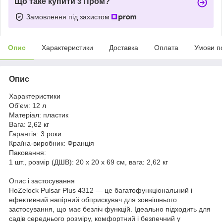
Що таке купити з Пром?
Замовлення під захистом
Опис
Характеристики
Доставка
Оплата
Умови п
Опис
Характеристики
Об'єм:
12 л
Матеріал:
пластик
Вага:
2,62 кг
Гарантія:
3 роки
Країна-виробник:
Франція
Паковання:
1 шт., розмір (ДШВ): 20 x 20 x 69 см, вага: 2,62 кг
Опис і застосування
HoZelock Pulsar Plus 4312 — це багатофункціональний і
ефективний напірний обприскувач для зовнішнього
застосування, що має безліч функцій. Ідеально підходить для
садів середнього розміру, комфортний і безпечний у