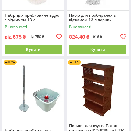
Набір для прибирання відро
Набір для прибирання з
з віджимом 13 л
віджимом 13 л чорний
В наявності
В наявності
675
824,40
від
₴
₴
від 750 ₴
916 ₴
Купити
Купити
–10%
–10%
Полиця для взуття Ратан,
Набір для прибирання з
коричнева (31*48*85 см), ТМ