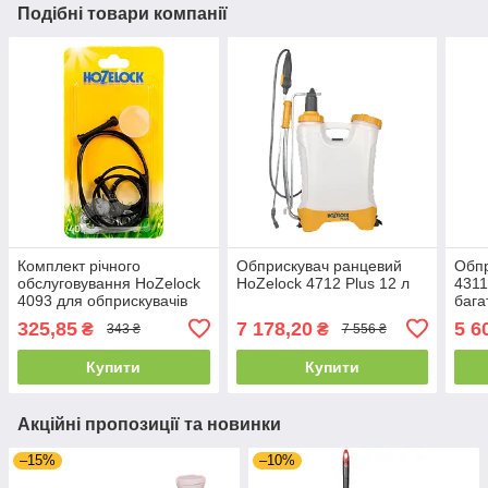
Подібні товари компанії
Комплект річного
Обприскувач ранцевий
Обпр
обслуговування HoZelock
HoZelock 4712 Plus 12 л
4311
4093 для обприскувачів
баг
12/16 л
Mult
325,85
7 178,20
5 6
₴
₴
343 ₴
7 556 ₴
Купити
Купити
Акційні пропозиції та новинки
–15%
–10%