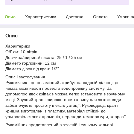
Опис
Характеристики
Доставка
Оплата
Умови п
Опис
Характерики
Об' єм: 10 літрів
Довжина/ширина/ висота: 25 / 1 / 35 см
Діаметр горловини: 12 см
Діаметр дірок під кран: 1/2"
Опис і застосування
Рукомічник - це незамінний атрибут на садовій ділянці, де
немає можливості провести водопровідну систему. За
допомогою двох кріпаків можна легко встановити в зручному
місці. Зручний кран і широка горнятковину для затоки води
забезпечують простоту в експлуатації. Руководець, кран і
кришка виготовлені з пластику, матеріал стійкий до
ультрафіолетових променів, перепади температури, коррозії.
Рукомійник представлений в зеленій і синьому кольорі