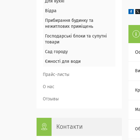
Для кухні
Відра
Прибирання будинку та
нежитлових приміщень
Господарські блоки та супутні
товари
Сад городу
О
Ємності для води
Ви
Прайс-листы
О нас
Кр
Отзывы
Ма
Контакти
Об