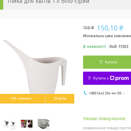
Лійка для квітів 1 л біло-сірий
150,10 ₴
158 ₴
Мінімальна сума замовленн
В наявності
Код:
11303
Купити
Купити з
+380 (44) 334-44-50
–5%
29 днів
повернення товару протяг