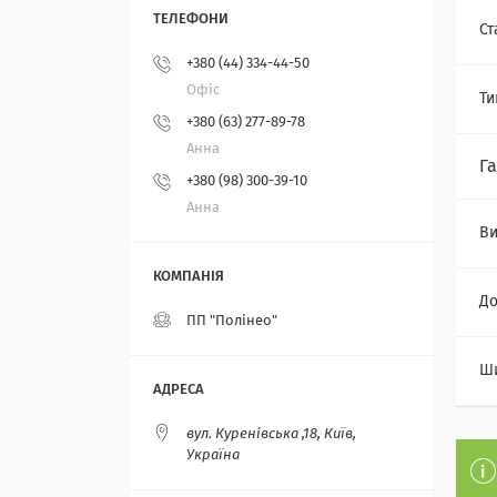
Ст
+380 (44) 334-44-50
Офіс
Ти
+380 (63) 277-89-78
Анна
Г
+380 (98) 300-39-10
Анна
Ви
Д
ПП "Полінео"
Ш
вул. Куренівська ,18, Київ,
Україна