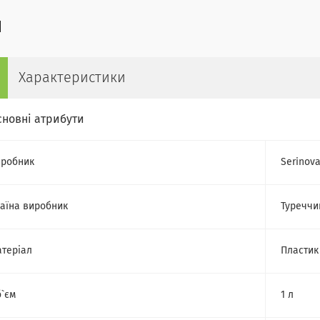
Характеристики
сновні атрибути
робник
Serinov
аїна виробник
Туреччи
теріал
Пластик
`єм
1 л