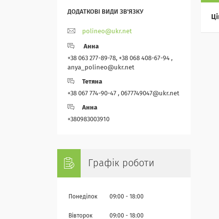
Ці
polineo@ukr.net
Анна
+38 063 277-89-78, +38 068 408-67-94 ,
anya_polineo@ukr.net
Тетяна
+38 067 774-90-47 , 0677749047@ukr.net
Анна
+380983003910
Графік роботи
Понеділок
09:00
18:00
Вівторок
09:00
18:00