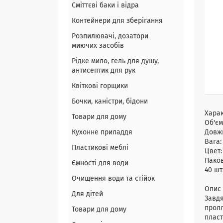
Сміттєві баки і відра
Контейнери для зберігання
Розпилювачі, дозатори
миючих засобів
Рідке мило, гель для душу,
антисептик для рук
Квіткові горщики
Бочки, каністри, бідони
Хара
Товари для дому
Об'єм
Кухонне приладдя
Довж
Вага
Пластикові меблі
Цвет:
Пако
Ємності для води
40 шт.
Очищення води та стійок
Опис 
Для дітей
Завдя
пролл
Товари для дому
пласт