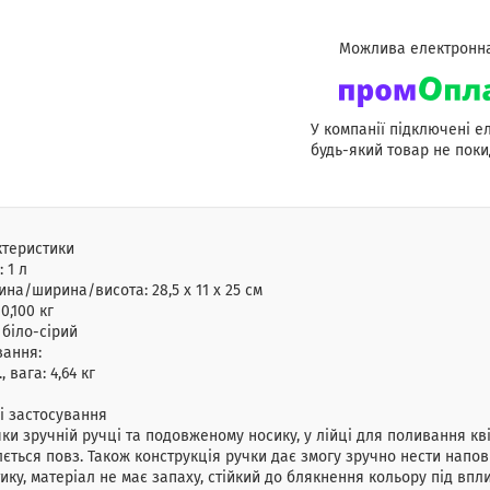
У компанії підключені е
будь-який товар не поки
ктеристики
:
1 л
ина/ширина/висота:
28,5 x 11 x 25 см
:
0,100 кг
біло-сірий
вання:
, вага: 4,64 кг
і застосування
ки зручній ручці та подовженому носику, у лійці для поливання кв
ється повз. Також конструкція ручки дає змогу зручно нести напов
ику, матеріал не має запаху, стійкий до блякнення кольору під впл