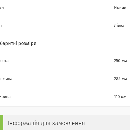
ан
Новий
п
Лійка
абаритні розміри
сота
250 мм
овжина
285 мм
ирина
110 мм
Інформація для замовлення