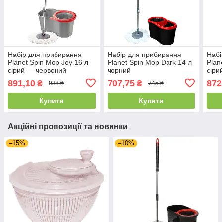
Набір для прибирання
Набір для прибирання
Набі
Planet Spin Mop Joy 16 л
Planet Spin Mop Dark 14 л
Plan
сірий — червоний
чорний
сіри
891,10
707,75
872
₴
₴
938 ₴
745 ₴
Купити
Купити
Акційні пропозиції та новинки
–15%
–10%