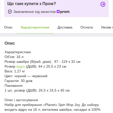
Що таке купити з Пром?
Замовлення під захистом
Опис
Характеристики
Доставка
Оплата
Умови 
Опис
Характеристики
Об'єм:
16 л
Розмір швабри (В/раб. діам):
97 - 119 х 32 см
Розмір
відра
(ДШВ):
44 х 25,5 х 23 см
Вага:
1,27 кг
Цвет:
чорний — червоний
Гарантія:
30 днів
Паковання:
1 шт., розмір (ДШВ): 26,5 х 24,5 x 45 см
Опис і застосування
Набір для прибирання «Planet» Spin Mop Joy. До набору
входить відро на 16 л, металева швабра, насадка зі 100%