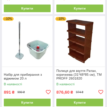
Купити
Купити
–10%
–10%
Полиця для взуття Ратан,
Набір для прибирання з
коричнева (31*48*85 см), ТМ
віджимом 20 л
PROFF 2601820
В наявності
В наявності
891
876,60
₴
₴
990 ₴
974 ₴
Купити
Купити