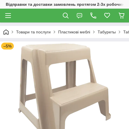
Відправки та доставки замовлень протягом 2-3х робочих дн
Товари та послуги
Пластикові меблі
Табуреты
Та
–5%