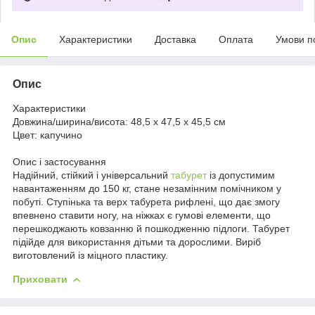
Опис
Характеристики
Доставка
Оплата
Умови п
Опис
Характеристики
Довжина/ширина/висота:
48,5 x 47,5 x 45,5 см
Цвет:
капучино
Опис і застосування
Надійний, стійкий і універсальний
табурет
із допустимим
навантаженням до 150 кг, стане незамінним помічником у
побуті. Ступінька та верх табурета рифлені, що дає змогу
впевнено ставити ногу, на ніжках є гумові елементи, що
перешкоджають ковзанню й пошкодженню підлоги. Табурет
підійде для використання дітьми та дорослими. Виріб
виготовлений із міцного пластику.
Приховати