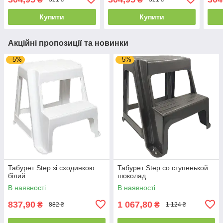
Купити
Купити
Акційні пропозиції та новинки
–5%
–5%
Табурет Step зі сходинкою
Табурет Step со ступенькой
білий
шоколад
В наявності
В наявності
837,90
1 067,80
₴
₴
882 ₴
1 124 ₴