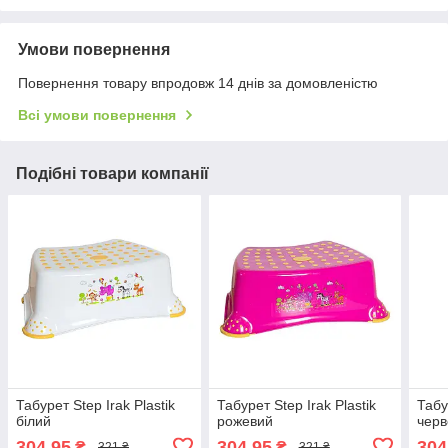
Умови повернення
Повернення товару впродовж 14 днів за домовленістю
Всі умови повернення
Подібні товари компанії
Табурет Step Irak Plastik
Табурет Step Irak Plastik
Табу
білий
рожевий
чер
304,95
304,95
304
₴
₴
321 ₴
321 ₴