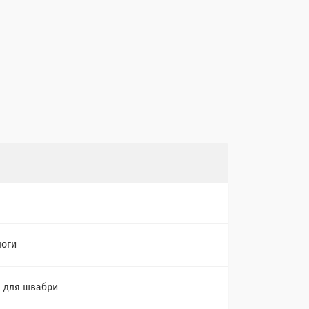
логи
 для швабри