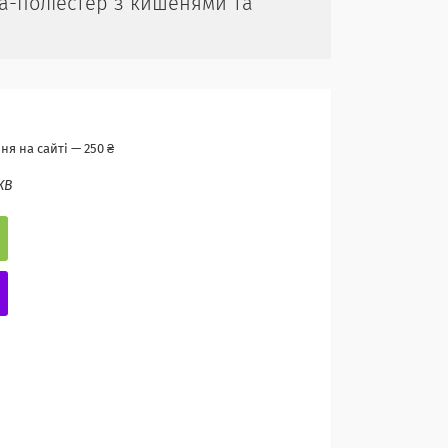
а-поліестер з кишенями та
я на сайті — 250 ₴
КB