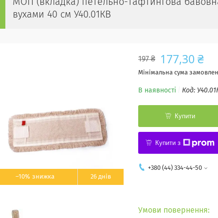
МОП (вкладка) петельно-тафтингова бавовн
вухами 40 см У40.01КB
177,30 ₴
197 ₴
Мінімальна сума замовленн
В наявності
Код:
У40.01
Купити
Купити з
+380 (44) 334-44-50
–10%
26 днів