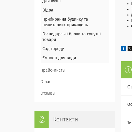
Для кухні
Відра
Прибирання будинку та
нежитлових приміщень
Господарські блоки та супутні
товари
Сад городу
Ємності для води
Прайс-листы
О нас
О
Отзывы
Ос
Контакти
Ти