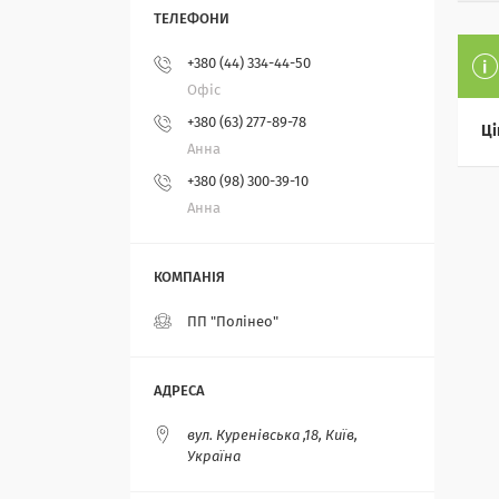
+380 (44) 334-44-50
Офіс
+380 (63) 277-89-78
Ці
Анна
+380 (98) 300-39-10
Анна
ПП "Полінео"
вул. Куренівська ,18, Київ,
Україна