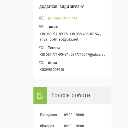
polineo@ukr.net
Анна
+38 063 277-89-78, +38 068 408-67-94 ,
anya_polineo@ukr.net
Тетяна
+38 067 774-90-47 , 0677749047@ukr.net
Анна
+380983003910
Графік роботи
Понеділок
09:00
18:00
Вівторок
09:00
18:00