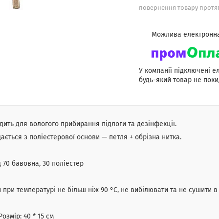
повернення товару протяг
У компанії підключені е
будь-який товар не поки
дить для вологого прибирання підлоги та дезінфекції.
ається з поліестерової основи — петля + обрізна нитка.
 70 бавовна, 30 поліестер
 при температурі не більш ніж 90 °C, не вибілювати та не сушити в
Розмір: 40 * 15 см