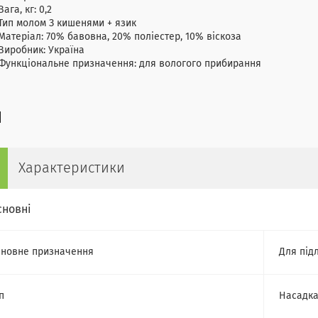
Вага, кг: 0,2
Тип молом З кишенями + язик
Матеріал: 70% бавовна, 20% поліестер, 10% віскоза
Виробник: Україна
Функціональне призначення: для вологого прибирання
Характеристики
сновні
новне призначення
Для під
п
Насадка